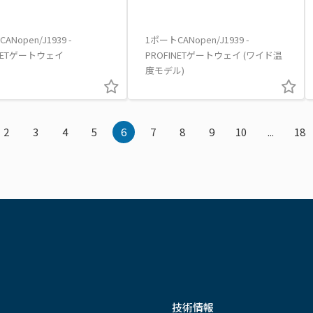
ANopen/J1939 -
1ポートCANopen/J1939 -
INETゲートウェイ
PROFINETゲートウェイ (ワイド温
度モデル)
2
3
4
5
6
7
8
9
10
...
18
技術情報