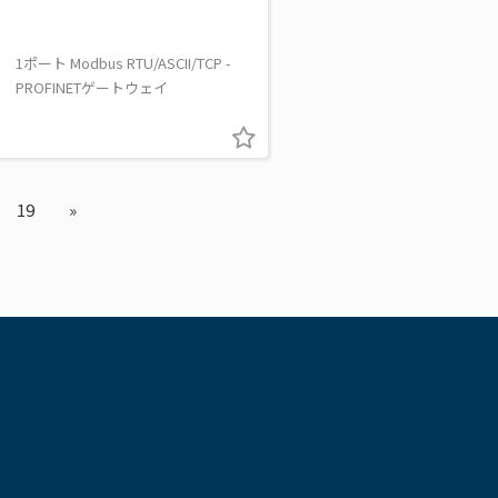
1ポート Modbus RTU/ASCII/TCP -
PROFINETゲートウェイ
19
»