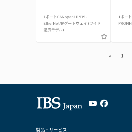
1ポートCANopen/J1939 -
1ポートC
EtherNet/IPゲートウェイ (ワイド
PROF
温度モデル)
«
1
製品・サービス