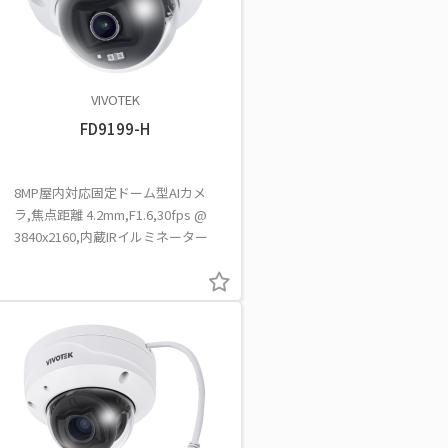
VIVOTEK
FD9199-H
8MP屋内対応固定ドーム型AIカメ
ラ,焦点距離 4.2mm,F1.6,30fps @
3840x2160,内蔵IRイルミネーター