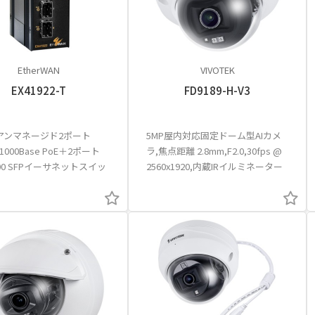
EtherWAN
VIVOTEK
EX41922-T
FD9189-H-V3
アンマネージド2ポート
5MP屋内対応固定ドーム型AIカメ
0/1000Base PoE＋2ポート
ラ,焦点距離 2.8mm,F2.0,30fps @
1000 SFPイーサネットスイッ
2560x1920,内蔵IRイルミネーター