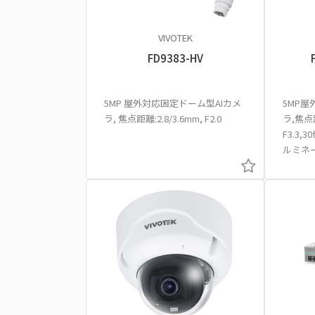
VIVOTEK
FD9383-HV
5MP 屋外対応固定ドーム型AIカメ
5MP屋
ラ, 焦点距離:2.8/3.6mm, F2.0
ラ,焦点距離
F3.3,3
ルミネー