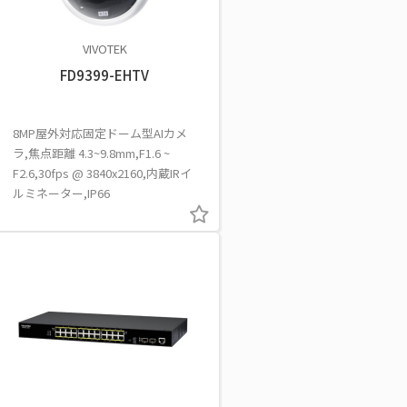
VIVOTEK
FD9399-EHTV
8MP屋外対応固定ドーム型AIカメ
ラ,焦点距離 4.3~9.8mm,F1.6 ~
F2.6,30fps @ 3840x2160,内蔵IRイ
ルミネーター,IP66