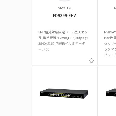
VIVOTEK
N
FD9399-EHV
8MP屋外対応固定ドーム型AIカメ
NVIDI
ラ,焦点距離 4.2mm,F1.6,30fps @
Intel®
3840x2160,内蔵IRイルミネータ
セッサー
ー,IP66
ックマ
ピュー