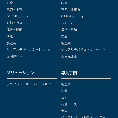
医療
医療
電力・変電所
電力・変電所
OTセキュリティ
OTセキュリティ
石油・ガス
石油・ガス
海洋・船舶
海洋・船舶
鉄道
鉄道
製造業
製造業
シリアルデバイスネットワーク
シリアルデバイスネットワーク
太陽光発電
太陽光発電
ソリューション
導入事例
ファクトリーオートメーション
製造業
鉄道
電力
石油・ガス
海洋
インテリジェント交通システム