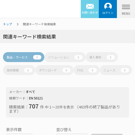
お問い合わせ
ログイン
トップ
関連キーワード検索結果
関連キーワード検索結果
製品・サービス
ソリューション
導入事例
0
0
0
技術情報
ダウンロード
FAQ
ニュース
0
0
0
0
メーカー：
すべて
検索ワード：
EN 50121
707
検索結果：
件
（463件の終了製品があり
中 1〜20件を表示
ます）
表示件数
並び替え