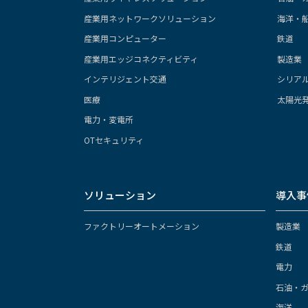
産業用ネットワークソリューション
海洋・
産業用コンピューター
鉄道
産業用エッジコネクティビティ
製造業
インテリジェント交通
シリア
医療
太陽光
電力・変電所
OTセキュリティ
ソリューション
導入事
ファクトリーオートメーション
製造業
鉄道
電力
石油・
海洋