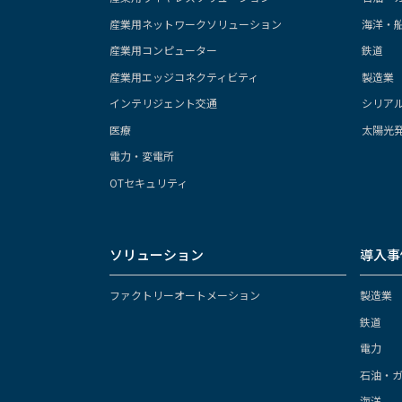
産業用ネットワークソリューション
海洋・
産業用コンピューター
鉄道
産業用エッジコネクティビティ
製造業
インテリジェント交通
シリア
医療
太陽光
電力・変電所
OTセキュリティ
ソリューション
導入事
ファクトリーオートメーション
製造業
鉄道
電力
石油・
海洋