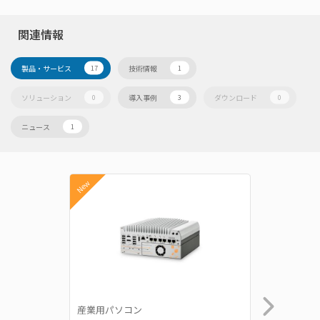
関連情報
製品・サービス
技術情報
17
1
ソリューション
導入事例
ダウンロード
0
3
0
ニュース
1
New
New
産業用パソコン
産業用パ