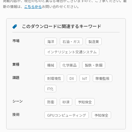
掲載内容が、現在のものと異なる場合がございますので、ご了承ください。最
新の情報は、
こちらから
お問い合わせください。
このダウンロードに関連するキーワード
市場
海洋
石油・ガス
製造業
インテリジェント交通システム
業種
機械
化学薬品
製鉄・鉄鋼
課題
耐環境性
DX
IoT
稼働監視
IT化
シーン
防衛
砂漠
予知保全
技術
GPUコンピューティング
予知保全