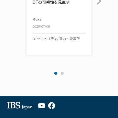
OTの可視性を見直す
ステ
Moxa
Moxa
2026/07/06
2026/0
OTセキュリティ/ 電力・変電所
OTセキ
造業