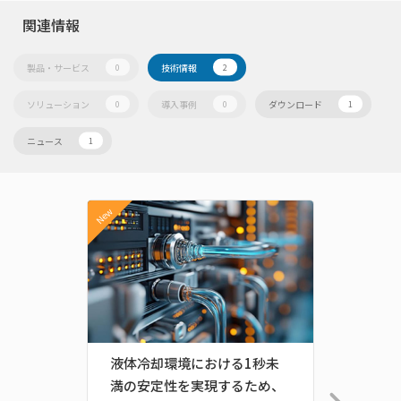
関連情報
製品・サービス
技術情報
0
2
ソリューション
導入事例
ダウンロード
0
0
1
ニュース
1
New
New
液体冷却環境における1秒未
生成型
満の安定性を実現するため、
クトリ