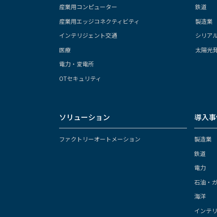
産業用コンピューター
鉄道
免責事項
産業用エッジコネクティビティ
製造業
本Webのサービスをご利用し
インテリジェント交通
シリア
ますようお願いします。 当社
切その損害賠償義務を免責され
医療
太陽光
電力・変電所
OTセキュリティ
ソリューション
導入事
ファクトリーオートメーション
製造業
鉄道
電力
石油・
海洋
インテ