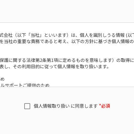
式会社（以下「当社」といいます）は、個人を識別しうる情報 (以
を当社の重要な責務であると考え、以下の方針に基づき個人情報の
保護に関する法律第2条第1項に定めるものを意味します）の取得
表し、その利用目的に従って個人情報を取り扱います。
ため
カルサポートご提供のため
グ等のご提供のため
らびに内容確認のため
個人情報取り扱い に同意します
*必須
だいた目的
子メール、資料送付の際に利用いたします。
ついて