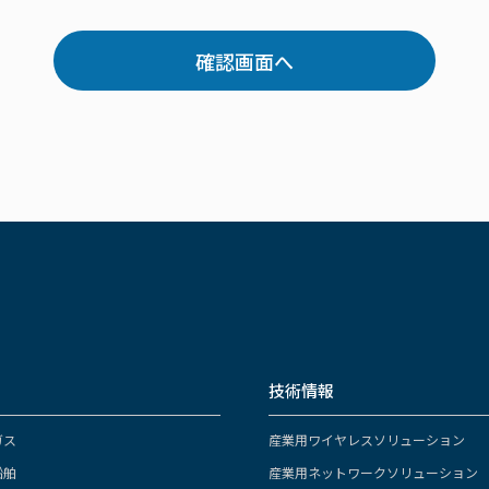
用、提供には厳正な管理のもと細心の注意を払い、法令により例外
く、第三者に開示はいたしません。
的の範囲内で利用することを含む業務を第三者に委託する場合は、
確認画面へ
が確実な者を選定するとともに、個人情報の適切な管理を指導・監
対応について
、訂正、削除、利用もしくは提供の停止等は、ご本人による要請で
ます。取得した個人情報についての苦情及び相談については、迅速
の重要性を常に認識し、不正アクセス、紛失、破壊、改竄、漏洩等
ティ対策の実施により予防保護を図るとともに、必要に応じて当該
問題が確認された場合など、速やかにその原因を特定し、是正措置
について
サービス向上ならびに当社の商品に係る広告配信、宣伝及び営業などの
技術情報
okies（クッキー）は、利用者がそのサービスをご利用いただく際
よって、そのユーザーが初めてそのサービスをご利用いただいてい
といった行動履歴を個人情報と紐づけ把握、分析する場合がありま
ガス
産業用ワイヤレスソリューション
受け入れを拒否する設定を行うことも可能です。ただし、一部サービス
船舶
産業用ネットワークソリューション
かじめご了承ください。