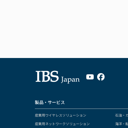
当社は、取得した個人情報の利
き、ご本人の同意を得ることな
当社は、個人情報をその利用目
有し、かつ適正に管理すること
個人情報に関するお問合せへの
当社が保有する個人情報の開示
あるかを確認のうえ対応いたし
築・運用いたします。
個人情報の安全管理について
当社は、個人情報の安全性確保
切な手段を用いた情報セキュリ
います。 また、安全対策上の
Cookies（クッキー）の使用
本Webサイトのサービスには、
製品・サービス
ー）を使用しております。Co
録されます。保存された記録に
ているか、ログイン中かどうか
産業用ワイヤレスソリューション
石油・
Cookies（クッキー）の
産業用ネットワークソリューション
海洋・
がある点につきましては、あら