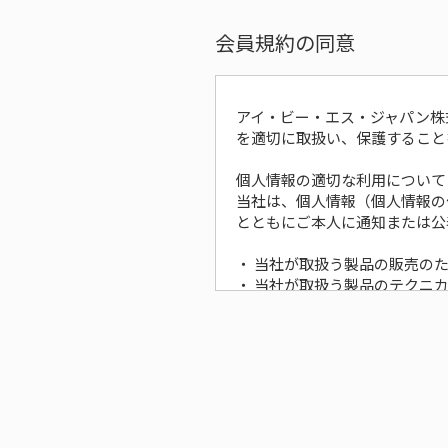
会員規約の同意
アイ・ビー・エス・ジャパン株
を適切に取扱い、保護すること
個人情報の適切な利用について
当社は、個人情報（個人情報の
とともにご本人に通知または公
・ 当社が取扱う製品の販売の
・ 当社が取扱う製品のテクニ
・ 当社が取扱う製品、カタロ
・ 当社業務のご案内
・ お問合せ時のご本人確認な
・ お客様に事前にご同意いた
上記の目的に関して、電話や電
個人情報の第三者への非開示に