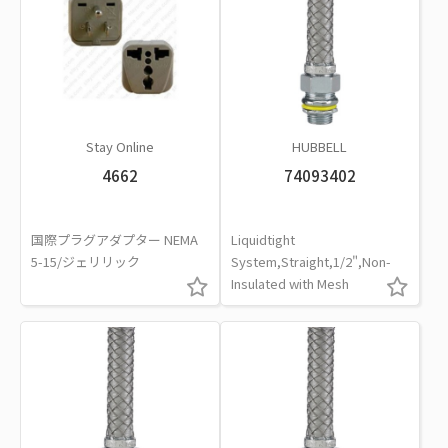
Stay Online
HUBBELL
4662
74093402
国際プラグアダプター NEMA
Liquidtight
5-15/ジェリリック
System,Straight,1/2",Non-
Insulated with Mesh