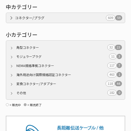
中カテゴリー
コネクター/プラグ
609
59
小カテゴリー
32
23
角型コネクター
11
3
モジュラープラグ
117
7
NEMA規格準拠コネクター
463
1
海外用途向け国際規格認証コネクター
118
44
変換コネクター/アダプター
182
0
その他
= 販売中
= 販売終了