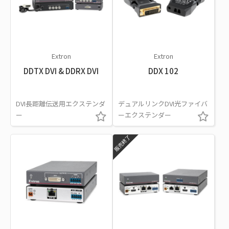
Extron
Extron
DDTX DVI & DDRX DVI
DDX 102
DVI長距離伝送用エクステンダ
デュアルリンクDVI光ファイバ
ー
ーエクステンダー
販売終了