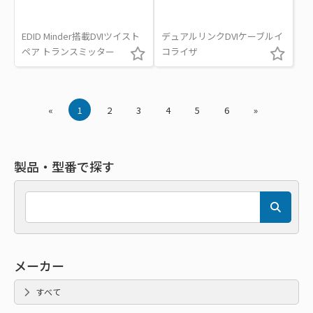
EDID Minder搭載DVIツイスト
デュアルリンクDVIケーブルイ
ペア トランスミッター
コライザ
«
1
2
3
4
5
6
»
製品・型番で探す
メーカー
すべて