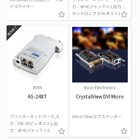
イコライザー
力：6P4Cジャック×2,出力：
セントロニクス36 オス×1
販売終了
ATEN
Rose Electronics
AS-248T
CrystalView DVI Micro
プリンターネットワーク,入
DVI-D Fiberエクステンダー
力：DB-25ピン オス×1,出
力：6P4Cジャック×2