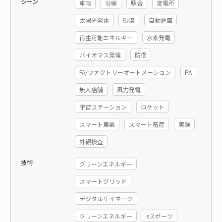
シーン
車両
沿線
駅舎
変電所
太陽光発電
砂漠
自動倉庫
再生可能エネルギー
水素発電
バイオマス発電
防衛
FA/ファクトリーオートメーション
PA
無人店舗
風力発電
宇宙ステーション
ロケット
スマート農業
スマート畜産
実験
外観検査
技術
グリーンエネルギー
スマートグリッド
デジタルサイネージ
クリーンエネルギー
eスポーツ