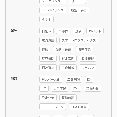
データセンター
リテール
サーベイランス
航空・宇宙
その他
業種
自動車
半導体
食品
ロボット
物流倉庫
スマートロジスティクス
機械
製鉄・鉄鋼
農畜産業
研究機関
ビル管理
製造機械
梱包資材
工作機械
マテハン
課題
省スペース化
工数削減
DX
IoT
人手不足
IT化
稼働監視
設定作業
長期保証
リモートワーク
コスト削減