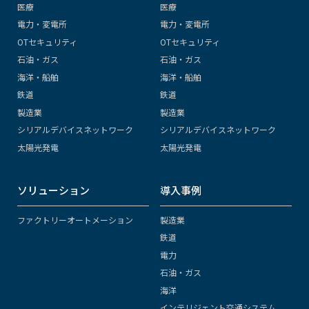
医療
医療
電力・変電所
電力・変電所
OTセキュリティ
OTセキュリティ
石油・ガス
石油・ガス
海洋・船舶
海洋・船舶
鉄道
鉄道
製造業
製造業
シリアルデバイスネットワーク
シリアルデバイスネットワーク
太陽光発電
太陽光発電
ソリューション
導入事例
ファクトリーオートメーション
製造業
鉄道
電力
石油・ガス
海洋
インテリジェント交通システム