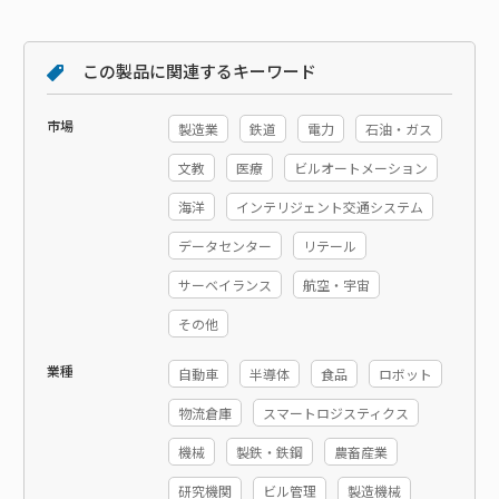
この製品に関連するキーワード
市場
製造業
鉄道
電力
石油・ガス
文教
医療
ビルオートメーション
海洋
インテリジェント交通システム
データセンター
リテール
サーベイランス
航空・宇宙
その他
業種
自動車
半導体
食品
ロボット
物流倉庫
スマートロジスティクス
機械
製鉄・鉄鋼
農畜産業
研究機関
ビル管理
製造機械