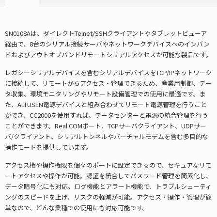
SN0108Aは、ダイレクトTelnet/SSHクライアントやタブレットビューア
経由で、8台のシリアル接続サーバやネットワークデバイスへのインバン
ドおよびアウトオブバンドリモートシリアルアクセスが可能な製品です。
レガシーシリアルデバイスを含むシリアルデバイスをTCP/IPネットワーク
に接続して、リモートからアクセス・管理できるため、産業用制御、デー
タ収集、環境モニタリングやリモート設備管理での使用に最適です。ま
た、ALTUSEN電源デバイスと組み合わせてリモート電源管理を行うこと
ができ、CC2000を使用すれば、データセンターと電源の統合管理を行う
ことができます。Real COMポート、TCPサーバクライアント、UDPサー
バ/クライアント、シリアルトンネルやバーチャルモデムを含む多目的な
操作モードを提供しています。
アクセス権や操作権限を個々のポートに設定できるので、セキュアなリモ
ートアクセスや操作が可能。認証を統合してパスワード管理を簡素化し、
データ暗号化にも対応。ログ機能とアラート機能で、トラブルシューティ
ングのスピードを上げ、リスクの軽減が可能。アクセス・操作・管理が簡
単なので、どんな業種での使用にも対応可能です。