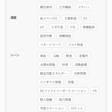
梱包資材
工作機械
マテハン
課題
省スペース化
工数削減
DX
IoT
人手不足
IT化
稼働監視
設定作業
長期保証
リモートワーク
コスト削減
シーン
車両
沿線
駅舎
変電所
太陽光発電
砂漠
自動倉庫
再生可能エネルギー
水素発電
バイオマス発電
防衛
FA/ファクトリーオートメーション
PA
無人店舗
風力発電
宇宙ステーション
ロケット