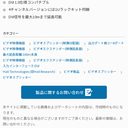
DVI 1.0仕様コンパチブル
4チャンネルバージョンには1Uラックキット同梱
DVI信号を最大10mまで延長可能
カテゴリー
ビデオ映像機器
ビデオスプリッター(映像分配器)
出力ポート数:2～8ポート
ビデオ映像機器
ビデオエクステンダー(映像延長器)
最大延長距離:100m未満
ビデオ映像機器
ビデオエクステンダー(映像延長器)
入力インターフェース:DVI
Hall Technologies (旧Hall Research)
ビデオ製品
ビデオスプリッター
ビデオスプリッター
製品に関するお問い合わせ
本サイトに掲載している画像およびデータシートの内容は、作成時のものにな
ります。
現在のものと異なる場合がございますのでご了承ください。最新の情報は、お
問い合わせください。