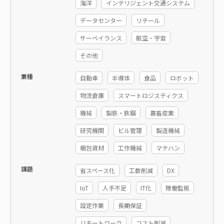
海洋
インテリジェント交通システム
データセンター
リテール
サーベイランス
航空・宇宙
その他
業種
自動車
半導体
食品
ロボット
物流倉庫
スマートロジスティクス
機械
製鉄・鉄鋼
農畜産業
研究機関
ビル管理
製造機械
梱包資材
工作機械
マテハン
課題
省スペース化
工数削減
DX
IoT
人手不足
IT化
稼働監視
設定作業
長期保証
リモートワーク
コスト削減