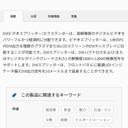
仕様
詳細情報
型番
概要
DVIビデオスプリッター/エクステンダーは、高解像度のデジタルビデオを
パワーフルかつ経済的に分配できます。ビデオスプリッターは、1台のPC
のDVI出力を複数のプラズマまたはLCDスクリーンのDVIディスプレイに分
配することが可能です。DVIスプリッターは、DVI-I (アナログおよび/また
はディジタルがインテグレードされた) の解像度1600×1200の映像信号を
サポートします。DVIスプリッターは、フロントパネルに電源LEDインジ
ケータ備えDVI出力信号を10メートルまで延長することができます。
この製品に関連するキーワード
市場
製造業
鉄道
電力
石油・ガス
文教
医療
ビルオートメーション