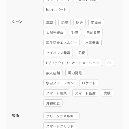
国内サポート
シーン
車両
沿線
駅舎
変電所
太陽光発電
砂漠
自動倉庫
再生可能エネルギー
水素発電
バイオマス発電
防衛
FA/ファクトリーオートメーション
PA
無人店舗
風力発電
宇宙ステーション
ロケット
スマート農業
スマート畜産
実験
外観検査
技術
グリーンエネルギー
スマートグリッド