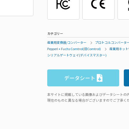
カテゴリー
産業用変換器/コンバーター
プロトコルコンバータ
Pepperl + Fuchs Comtrol(旧Comtrol)
産業用ネット
シリアルゲートウェイ(デバイスマスター)
データシート
本サイトに掲載している画像およびデータシートの
現在のものと異なる場合がございますのでご了承く