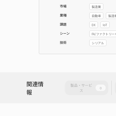
市場
製造業
業種
自動車
製造
課題
DX
IoT
シーン
FA/ファクトリ
技術
シリアル
関連情
製品・サービ
0
報
ス