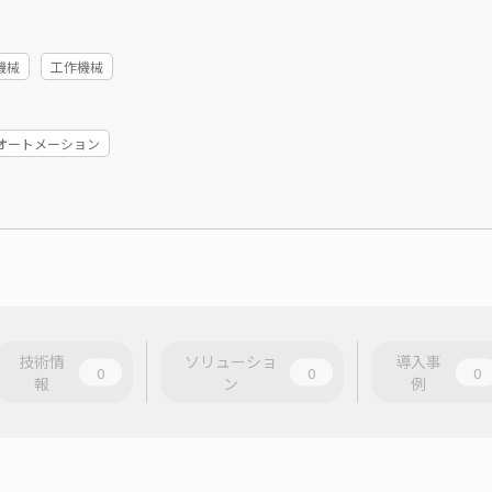
機械
工作機械
ーオートメーション
技術情
ソリューショ
導入事
0
0
0
報
ン
例