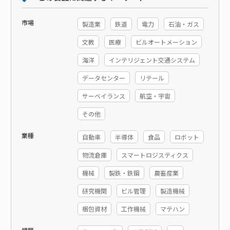
市場
製造業
鉄道
電力
石油・ガス
文教
医療
ビルオートメーション
海洋
インテリジェント交通システム
データセンター
リテール
サーベイランス
航空・宇宙
その他
業種
自動車
半導体
食品
ロボット
物流倉庫
スマートロジスティクス
機械
製鉄・鉄鋼
農畜産業
研究機関
ビル管理
製造機械
梱包資材
工作機械
マテハン