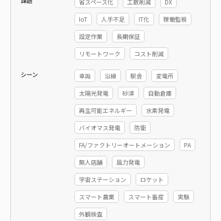
課題
省スペース化
工数削減
DX
IoT
人手不足
IT化
稼働監視
設定作業
長期保証
リモートワーク
コスト削減
シーン
車両
沿線
駅舎
変電所
太陽光発電
砂漠
自動倉庫
再生可能エネルギー
水素発電
バイオマス発電
防衛
FA/ファクトリーオートメーション
PA
無人店舗
風力発電
宇宙ステーション
ロケット
スマート農業
スマート畜産
実験
外観検査