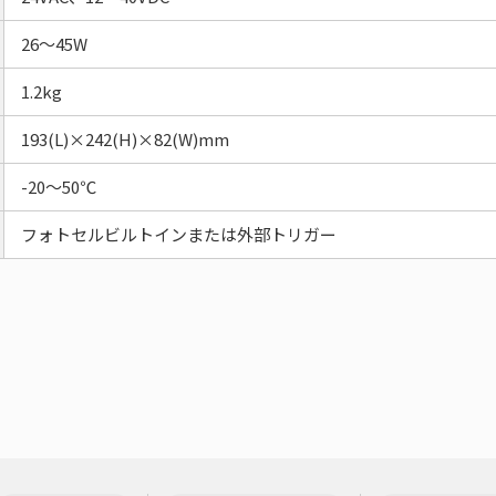
26～45W
1.2kg
193(L)×242(H)×82(W)mm
-20～50℃
フォトセルビルトインまたは外部トリガー