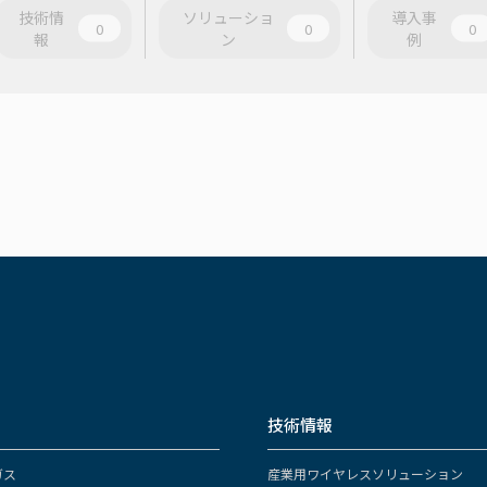
技術情
ソリューショ
導入事
0
0
0
報
ン
例
技術情報
ガス
産業用ワイヤレスソリューション