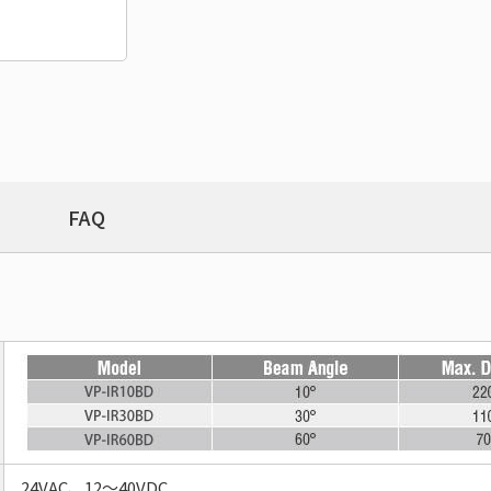
FAQ
24VAC、12～40VDC