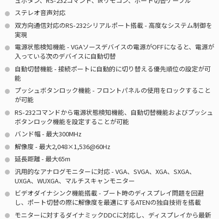
ュボタン、RS-232コマンド、IRリモコン、ポート切替ケーブル
ステレオ音声対応
双方向通信対応のRS-232シリアルポート搭載 - 高度なシステム制御を
実現
電源状態検知機能 - VGAソースデバイスの電源がOFFになると、電源が
入っている次のデバイスに自動切替
自動切替機能 - 接続ポートに自動的に切り替える優先順位の設定が可
能
プッシュボタンロック機能 - フロントパネルの使用をロックすること
が可能
RS-232コマンドから電源状態検知機能、自動切替機能およびプッシュ
ボタンロック機能を設定することが可能
バンド幅 - 最大300MHz
解像度 - 最大2,048×1,536@60Hz
延長距離 - 最大65m
汎用的なアナログモニターに対応 - VGA、SVGA、XGA、SXGA、
UXGA、WUXGA、マルチスキャンモニター
ビデオダイナシンク機能搭載 - ブート時のディスプレイ問題を回避
し、ポート切替の際に解像度を最適にするATENの独自技術を搭載
モニターに対するダイナミックDDCに対応し、ディスプレイから最新