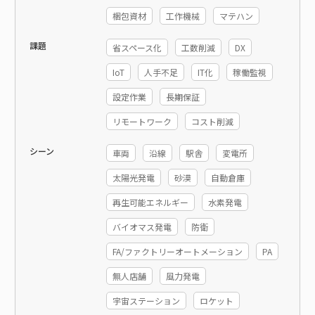
梱包資材
工作機械
マテハン
課題
省スペース化
工数削減
DX
IoT
人手不足
IT化
稼働監視
設定作業
長期保証
リモートワーク
コスト削減
シーン
車両
沿線
駅舎
変電所
太陽光発電
砂漠
自動倉庫
再生可能エネルギー
水素発電
バイオマス発電
防衛
FA/ファクトリーオートメーション
PA
無人店舗
風力発電
宇宙ステーション
ロケット