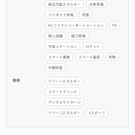
再生可能エネルギー
水素発電
バイオマス発電
防衛
FA/ファクトリーオートメーション
PA
無人店舗
風力発電
宇宙ステーション
ロケット
スマート農業
スマート畜産
実験
外観検査
技術
グリーンエネルギー
スマートグリッド
デジタルサイネージ
クリーンエネルギー
eスポーツ