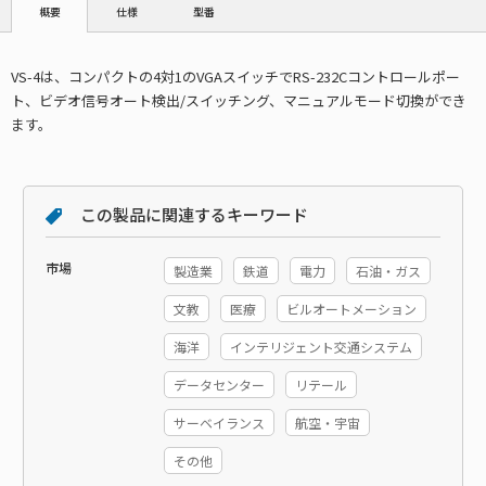
仕様
型番
概要
VS-4は、コンパクトの4対1のVGAスイッチでRS-232Cコントロールポー
ト、ビデオ信号オート検出/スイッチング、マニュアルモード切換ができ
ます。
この製品に関連するキーワード
市場
製造業
鉄道
電力
石油・ガス
文教
医療
ビルオートメーション
海洋
インテリジェント交通システム
データセンター
リテール
サーベイランス
航空・宇宙
その他