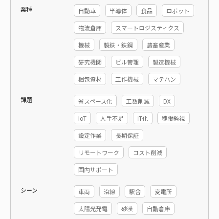
業種
自動車
半導体
食品
ロボット
物流倉庫
スマートロジスティクス
機械
製鉄・鉄鋼
農畜産業
研究機関
ビル管理
製造機械
梱包資材
工作機械
マテハン
課題
省スペース化
工数削減
DX
IoT
人手不足
IT化
稼働監視
設定作業
長期保証
リモートワーク
コスト削減
国内サポート
シーン
車両
沿線
駅舎
変電所
太陽光発電
砂漠
自動倉庫