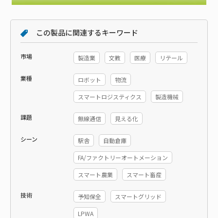
この製品に関連するキーワード
市場
製造業
文教
医療
リテール
業種
ロボット
物流
スマートロジスティクス
製造機械
課題
無線通信
見える化
シーン
駅舎
自動倉庫
FA/ファクトリーオートメーション
スマート農業
スマート畜産
技術
予知保全
スマートグリッド
LPWA