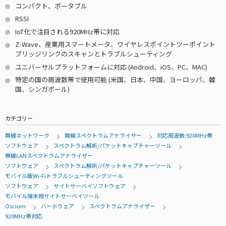
コンパクト、ポータブル
RSSI
IoT化で注目される920MHz帯に対応
Z-Wave、産業用スマートメータ、ワイヤレスポイントツーポイント
ブリッジリンクのスキャンとトラブルシューティング
ユニバーサルプラットフォームに対応 (Android、iOS、PC、MAC)
特定の国の周波数帯で使用可能 (米国、日本、中国、ヨーロッパ、韓
国、シンガポール)
カテゴリー
無線ネットワーク
無線スペクトラムアナライザー
対応周波数:920MHz帯
ソフトウェア
スペクトラム解析/パケットキャプチャーツール
無線LANスペクトラムアナライザー
ソフトウェア
スペクトラム解析/パケットキャプチャーツール
モバイル版Wi-Fiトラブルシューティングツール
ソフトウェア
サイトサーベイソフトウェア
モバイル端末用サイトサーベイツール
Oscium
ハードウェア
スペクトラムアナライザー
920MHz帯対応