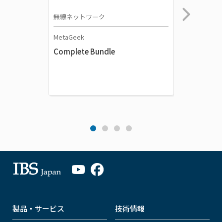
無線ネットワーク
無線ネッ
MetaGeek
Oscium
Complete Bundle
Wi-Spy 
製品・サービス
技術情報