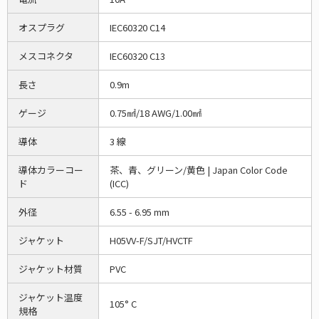
オスプラグ
IEC60320 C14
メスコネクタ
IEC60320 C13
長さ
0.9m
ゲージ
0.75㎟/18 AWG/1.00㎟
導体
3 線
導体カラーコー
茶、青、グリーン/黄色 | Japan Color Code
ド
(ICC)
外径
6.55 - 6.95 mm
ジャケット
H05VV-F/SJT/HVCTF
ジャケット材質
PVC
ジャケット温度
105° C
規格