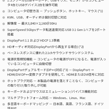
1コンソール(USBキーボード、USBマウス、モニタ）からコンピュー
タ4台とUSBデバイス2台を操作可能
コンピュータ切替方法 － プッシュボタン、ホットキー、マウス
(*1)
KVM、USB、オーディオは個別切替に対応
解像度 － 最大3,840×2,160＠30Hz
SuperSpeed 5Gbpsデータ転送速度対応 USB 3.1 Gen 1ハブを2ポート
搭載
DisplayPort 1.1 および HDCP 1.3準拠
HDオーディオ対応(DisplayPortから再生する場合)
(*2)
ベースレスポンスに優れた2.1chサラウンドサウンドシステム
電源状態検知機能 － コンピュータの電源がOFFになると、電源が入っ
ているコンピュータに自動切替
DisplayPortデュアルモード(DP++)対応
(*3)
－ DisplayPort →
HDMI/DVI DP++変換アダプタを使用して、HDMIまたはDVI信号に対応
ホットプラグ対応 － 本製品の電源を落とすことなく、コンピュータ
の取り付け/取り外しが可能
キーボードおよびマウスはエミュレーション/バイパス機能対応
マルチプラットフォーム対応 － Windows、Linux、Mac
多言語キーボードマッピング － 日本語、英語、フランス語、ドイツ
語対応