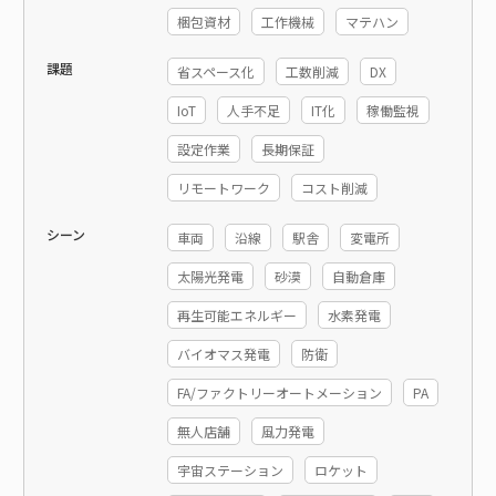
梱包資材
工作機械
マテハン
課題
省スペース化
工数削減
DX
IoT
人手不足
IT化
稼働監視
設定作業
長期保証
リモートワーク
コスト削減
シーン
車両
沿線
駅舎
変電所
太陽光発電
砂漠
自動倉庫
再生可能エネルギー
水素発電
バイオマス発電
防衛
FA/ファクトリーオートメーション
PA
無人店舗
風力発電
宇宙ステーション
ロケット