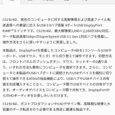
CS1914は、現在のコンピュータに対する高解像度および高速ファイル転
送速度への要望に応えるUSB 3.0ハブ搭載 4ポートUSB DisplayPort
KVMP™スイッチです。CS1914は、最大解像度3,840×2,160＠30Hz対応、
データ転送速度5GbpsのSuperSpeed USB 3.1 Gen 1対応ハブを搭載し、
操作方法をさらに使いやすいように改良しました。
本製品は、DisplayPortを搭載したコンピュータ4台を1コンソール(USBキ
ーボード、USBマウス、モニタ）から切り替えて操作できます。切替方法
は、フロントパネルのプッシュボタン、マウス、ホットキーの3通りあ
り、いずれの方法も簡単にコンピュータを選択できます。さらに、コンピ
ュータと本製品のUSBハブポートに接続されたUSBデバイスを個別に切り
替えて操作できるATENの独自機能により、USBハブやUSBデバイス共有
器を別途購入することなく、コンピュータ間でUSBデバイスの共有ができ
ます。オーディオデバイスもコンピュータ間で共有でき、DisplayPortか
らのHDオーディオをお楽しみいただけます。
CS1914は、ポストプロダクションやCADデザイン等、高精細な映像と大
容量のデータ転送を行う必要がある用途に最適な製品です。