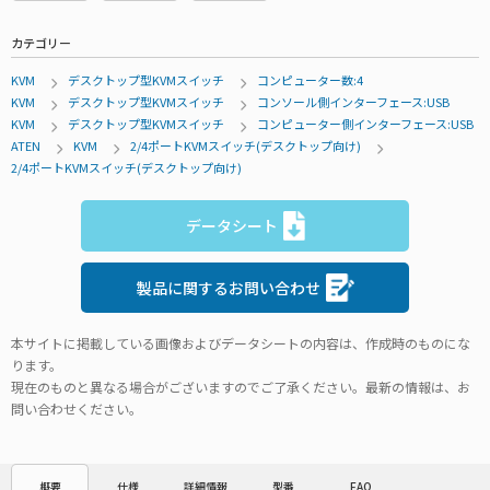
カテゴリー
KVM
デスクトップ型KVMスイッチ
コンピューター数:4
KVM
デスクトップ型KVMスイッチ
コンソール側インターフェース:USB
KVM
デスクトップ型KVMスイッチ
コンピューター側インターフェース:USB
ATEN
KVM
2/4ポートKVMスイッチ(デスクトップ向け)
2/4ポートKVMスイッチ(デスクトップ向け)
データシート
製品に関するお問い合わせ
本サイトに掲載している画像およびデータシートの内容は、作成時のものにな
ります。
現在のものと異なる場合がございますのでご了承ください。最新の情報は、お
問い合わせください。
仕様
詳細情報
型番
FAQ
概要