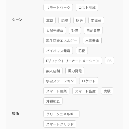
リモートワーク
コスト削減
シーン
車両
沿線
駅舎
変電所
太陽光発電
砂漠
自動倉庫
再生可能エネルギー
水素発電
バイオマス発電
防衛
FA/ファクトリーオートメーション
PA
無人店舗
風力発電
宇宙ステーション
ロケット
スマート農業
スマート畜産
実験
外観検査
技術
グリーンエネルギー
スマートグリッド