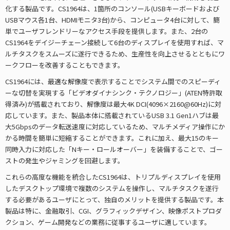
化する製品です。CS1964は、1箇所のコンソール(USBキーボードおよび
USBマウス各1台、HDMIモニタ3台)から、コンピュータ4台に対して、簡
単でユーザフレンドリーなアクセス手段を提供します。また、2台の
CS1964をデイジーチェーン接続して6台のディスプレイを使用すれば、マ
ルチタスクをスムーズに遂行できるため、生産性を向上させるとともにワ
ークフローを改善することもできます。
CS1964には、最適な解像度で表示することでシステム間でのスピーディ
ーな切替を実現する「ビデオダイナシンク・テクノロジー」(ATEN特許取
得済み)が搭載されており、解像度は最大4K DCI(4096×2160@60Hz)に対
応しています。また、製品本体に搭載されているUSB 3.1 Gen1ハブは最
大5Gbpsのデータ転送速度に対応しているため、マルチメディア操作にか
かる時間を簡単に短縮することができます。これに加え、最大15のキー
同時入力に対応した「Nキー・ロールオーバー」を装備することで、ゴー
ストの発生やジャミングを回避します。
これらの高度な機能を統合したCS1964は、トリプルディスプレイを使用
したデスクトップ環境で複数のシステムを操作し、マルチタスクを遂行
する必要があるユーザにとって、独自のメリットを提供する製品です。本
製品は特に、金融取引、CGI、グラフィックデザイン、映像ポストプロダ
クション、ゲーム開発などの業務に従事するユーザに適しています。