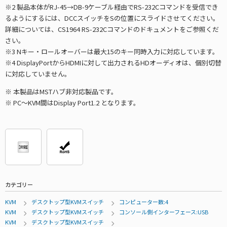
※2 製品本体がRJ-45→DB-9ケーブル経由でRS-232Cコマンドを受信でき
るようにするには、DCCスイッチをSの位置にスライドさせてください。
詳細については、CS1964 RS-232Cコマンドのドキュメントをご参照くだ
さい。
※3 Nキー・ロールオーバーは最大15のキー同時入力に対応しています。
※4 DisplayPortからHDMIに対して出力されるHDオーディオは、個別切替
に対応していません。
※ 本製品はMSTハブ非対応製品です。
※ PC～KVM間はDisplay Port1.2 となります。
カテゴリー
KVM
デスクトップ型KVMスイッチ
コンピューター数:4
KVM
デスクトップ型KVMスイッチ
コンソール側インターフェース:USB
KVM
デスクトップ型KVMスイッチ