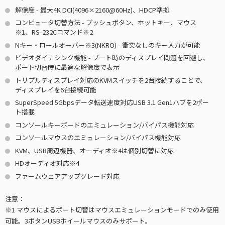
解像度 - 最大4K DCI(4096×2160@60Hz)、HDCP準拠
コンピュータ切替方法 - プッシュボタン、ホットキー、マウス
※1
、RS-232Cコマンド
※2
Nキー・ロールオーバー
※3
(NKRO) - 衝突なしのキー入力が可能
ビデオダイナシンク機能 - ブート時のディスプレイ問題を回避し、
ポート切替時に最適な解像度で表示
トリプルディスプレイ対応のKVMスイッチを2台接続することで、
ディスプレイを6台接続可能
SuperSpeed 5Gbpsデータ転送速度対応USB 3.1 Gen1ハブを2ポー
ト搭載
コンソールキーボードのエミュレーション/バイパス機能対応
コンソールマウスのエミュレーション/バイパス機能対応
KVM、USB周辺機器、オーディオ
※4
は個別切替に対応
HDオーディオ対応
※4
ファームウェアアップグレード対応
注意：
※1 マウスによるポート切替はマウスエミュレーションモードでのみ使用
可能。3ボタンUSBホイールマウスのみサポート。