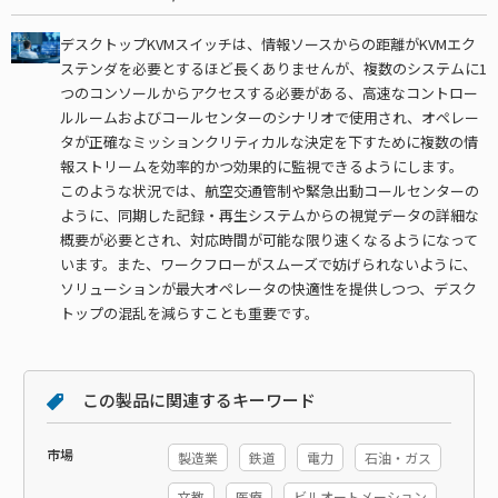
デスクトップKVMスイッチは、情報ソースからの距離がKVMエク
ステンダを必要とするほど長くありませんが、複数のシステムに1
つのコンソールからアクセスする必要がある、高速なコントロー
ルルームおよびコールセンターのシナリオで使用され、オペレー
タが正確なミッションクリティカルな決定を下すために複数の情
報ストリームを効率的かつ効果的に監視できるようにします。
このような状況では、航空交通管制や緊急出動コールセンターの
ように、同期した記録・再生システムからの視覚データの詳細な
概要が必要とされ、対応時間が可能な限り速くなるようになって
います。また、ワークフローがスムーズで妨げられないように、
ソリューションが最大オペレータの快適性を提供しつつ、デスク
トップの混乱を減らすことも重要です。
この製品に関連するキーワード
市場
製造業
鉄道
電力
石油・ガス
文教
医療
ビルオートメーション