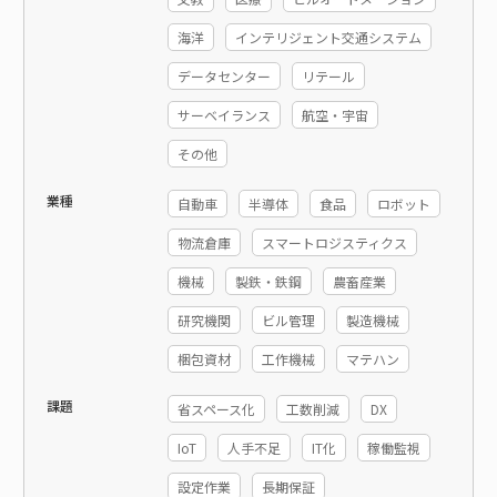
海洋
インテリジェント交通システム
データセンター
リテール
サーベイランス
航空・宇宙
その他
業種
自動車
半導体
食品
ロボット
物流倉庫
スマートロジスティクス
機械
製鉄・鉄鋼
農畜産業
研究機関
ビル管理
製造機械
梱包資材
工作機械
マテハン
課題
省スペース化
工数削減
DX
IoT
人手不足
IT化
稼働監視
設定作業
長期保証