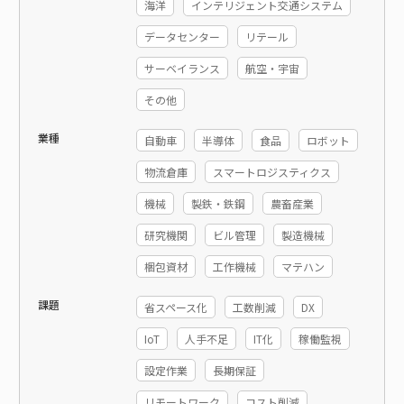
海洋
インテリジェント交通システム
データセンター
リテール
サーベイランス
航空・宇宙
その他
業種
自動車
半導体
食品
ロボット
物流倉庫
スマートロジスティクス
機械
製鉄・鉄鋼
農畜産業
研究機関
ビル管理
製造機械
梱包資材
工作機械
マテハン
課題
省スペース化
工数削減
DX
IoT
人手不足
IT化
稼働監視
設定作業
長期保証
リモートワーク
コスト削減