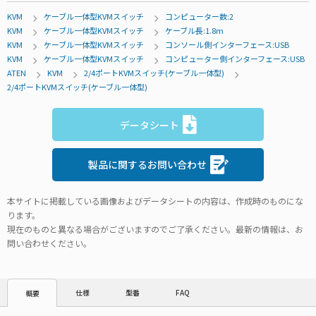
KVM
ケーブル一体型KVMスイッチ
コンピューター数:2
KVM
ケーブル一体型KVMスイッチ
ケーブル長:1.8m
KVM
ケーブル一体型KVMスイッチ
コンソール側インターフェース:USB
KVM
ケーブル一体型KVMスイッチ
コンピューター側インターフェース:USB
ATEN
KVM
2/4ポートKVMスイッチ(ケーブル一体型)
2/4ポートKVMスイッチ(ケーブル一体型)
データシート
製品に関するお問い合わせ
本サイトに掲載している画像およびデータシートの内容は、作成時のものにな
ります。
現在のものと異なる場合がございますのでご了承ください。最新の情報は、お
問い合わせください。
仕様
型番
FAQ
概要