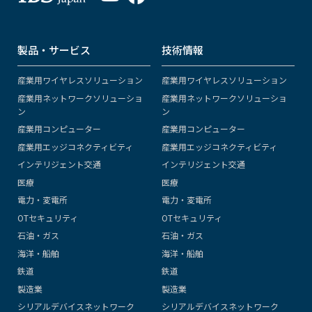
製品・サービス
技術情報
産業用ワイヤレスソリューション
産業用ワイヤレスソリューション
産業用ネットワークソリューショ
産業用ネットワークソリューショ
ン
ン
産業用コンピューター
産業用コンピューター
産業用エッジコネクティビティ
産業用エッジコネクティビティ
インテリジェント交通
インテリジェント交通
医療
医療
電力・変電所
電力・変電所
OTセキュリティ
OTセキュリティ
石油・ガス
石油・ガス
海洋・船舶
海洋・船舶
鉄道
鉄道
製造業
製造業
シリアルデバイスネットワーク
シリアルデバイスネットワーク