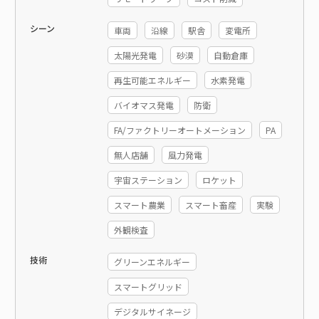
シーン
車両
沿線
駅舎
変電所
太陽光発電
砂漠
自動倉庫
再生可能エネルギー
水素発電
バイオマス発電
防衛
FA/ファクトリーオートメーション
PA
無人店舗
風力発電
宇宙ステーション
ロケット
スマート農業
スマート畜産
実験
外観検査
技術
グリーンエネルギー
スマートグリッド
デジタルサイネージ