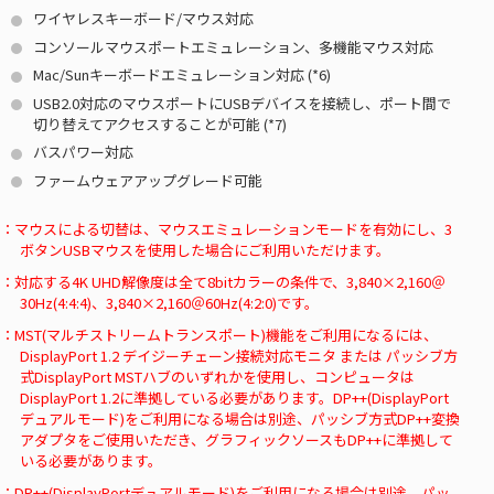
ワイヤレスキーボード/マウス対応
コンソールマウスポートエミュレーション、多機能マウス対応
Mac/Sunキーボードエミュレーション対応 (
*6
)
USB2.0対応のマウスポートにUSBデバイスを接続し、ポート間で
切り替えてアクセスすることが可能 (
*7
)
バスパワー対応
ファームウェアアップグレード可能
マウスによる切替は、マウスエミュレーションモードを有効にし、3
ボタンUSBマウスを使用した場合にご利用いただけます。
対応する4K UHD解像度は全て8bitカラーの条件で、3,840×2,160＠
30Hz(4:4:4)、3,840×2,160＠60Hz(4:2:0)です。
MST(マルチストリームトランスポート)機能をご利用になるには、
DisplayPort 1.2 デイジーチェーン接続対応モニタ または パッシブ方
式DisplayPort MSTハブのいずれかを使用し、コンピュータは
DisplayPort 1.2に準拠している必要があります。DP++(DisplayPort
デュアルモード)をご利用になる場合は別途、パッシブ方式DP++変換
アダプタをご使用いただき、グラフィックソースもDP++に準拠して
いる必要があります。
DP++(DisplayPortデュアルモード)をご利用になる場合は別途、パッ