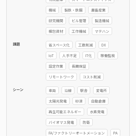
機械
製鉄・鉄鋼
農畜産業
研究機関
ビル管理
製造機械
梱包資材
工作機械
マテハン
課題
省スペース化
工数削減
DX
IoT
人手不足
IT化
稼働監視
設定作業
長期保証
リモートワーク
コスト削減
シーン
車両
沿線
駅舎
変電所
太陽光発電
砂漠
自動倉庫
再生可能エネルギー
水素発電
バイオマス発電
防衛
FA/ファクトリーオートメーション
PA