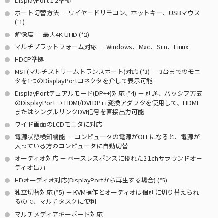
DisplayPort 1.2準拠
ポート切替方法 － ワイヤードリモコン、ホットキー、USBマウス
(
*1
)
解像度 － 最大4K UHD (
*2
)
マルチプラットフォーム対応 － Windows、Mac、Sun、Linux
HDCP準拠
MST(マルチストリームトランスポート)対応 (
*3
) － 3台までのモニ
タを1つのDisplayPortコネクタを介して表示可能
DisplayPortデュアルモード(DP++)対応 (
*4
) － 別途、パッシブ方式
のDisplayPort → HDMI/DVI DP++変換アダプタを使用して、HDMI
またはシングルリンクDVI信号を直接出力可能
ワイド画面のLCDモニタに対応
電源状態検知機能 － コンピュータの電源がOFFになると、電源が
入っている方のコンピュータに自動切替
オーディオ対応 － ベースレスポンスに優れた2.1chサラウンドオー
ディオ出力
HDオーディオ対応(DisplayPortから再生する場合) (
*5
)
独立切替対応 (
*5
) － KVM操作とオーディオは個別に切り替えられ
るので、マルチタスクに便利
マルチメディアキーボード対応