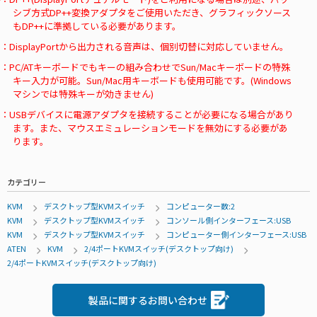
シブ方式DP++変換アダプタをご使用いただき、グラフィックソース
もDP++に準拠している必要があります。
DisplayPortから出力される音声は、個別切替に対応していません。
PC/ATキーボードでもキーの組み合わせでSun/Macキーボードの特殊
キー入力が可能。Sun/Mac用キーボードも使用可能です。(Windows
マシンでは特殊キーが効きません)
USBデバイスに電源アダプタを接続することが必要になる場合があり
ます。また、マウスエミュレーションモードを無効にする必要があ
ります。
カテゴリー
KVM
デスクトップ型KVMスイッチ
コンピューター数:2
KVM
デスクトップ型KVMスイッチ
コンソール側インターフェース:USB
KVM
デスクトップ型KVMスイッチ
コンピューター側インターフェース:USB
ATEN
KVM
2/4ポートKVMスイッチ(デスクトップ向け)
2/4ポートKVMスイッチ(デスクトップ向け)
製品に関するお問い合わせ