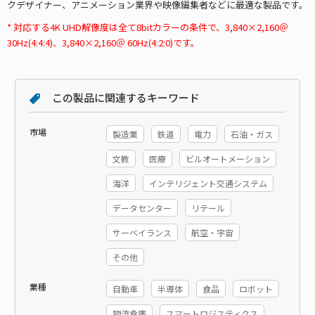
クデザイナー、アニメーション業界や映像編集者などに最適な製品です。
* 対応する4K UHD解像度は全て8bitカラーの条件で、3,840×2,160＠
30Hz(4:4:4)、3,840×2,160＠ 60Hz(4:2:0)です。
この製品に関連するキーワード
市場
製造業
鉄道
電力
石油・ガス
文教
医療
ビルオートメーション
海洋
インテリジェント交通システム
データセンター
リテール
サーベイランス
航空・宇宙
その他
業種
自動車
半導体
食品
ロボット
物流倉庫
スマートロジスティクス