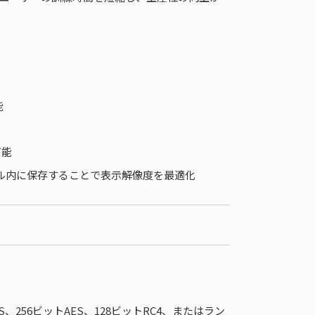
能
可能
ール内に保存することで表示解像度を最適化
256ビットAES、128ビットRC4、またはラン