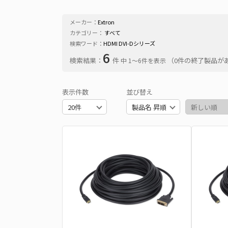
メーカー：
Extron
カテゴリー：
すべて
検索ワード：
HDMI DVI-Dシリーズ
6
検索結果：
件
（0件の終了製品が
中 1〜6件を表示
表示件数
並び替え