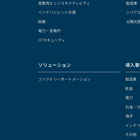
産業用エッジコネクティビティ
製造業
インテリジェント交通
シリア
医療
太陽光
電力・変電所
OTセキュリティ
ソリューション
導入事
ファクトリーオートメーション
製造業
鉄道
電力
石油・
海洋
インテ
その他