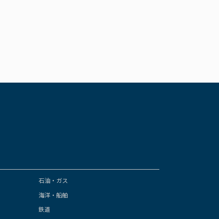
石油・ガス
海洋・船舶
鉄道