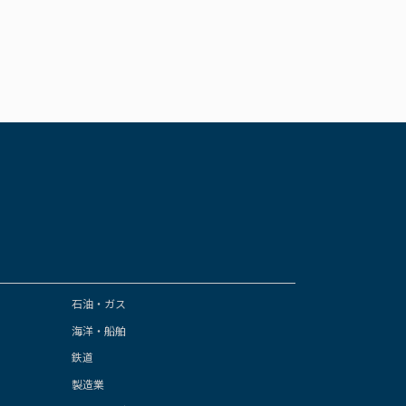
石油・ガス
海洋・船舶
鉄道
製造業