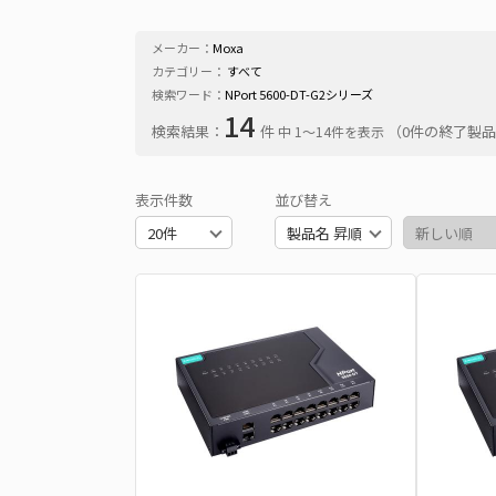
メーカー：
Moxa
カテゴリー：
すべて
検索ワード：
NPort 5600-DT-G2シリーズ
14
検索結果：
件
（0件の終了製
中 1〜14件を表示
表示件数
並び替え