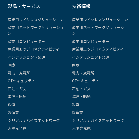
製品・サービス
技術情報
産業用ワイヤレスソリューション
産業用ワイヤレスソリューション
産業用ネットワークソリューショ
産業用ネットワークソリューショ
ン
ン
産業用コンピューター
産業用コンピューター
産業用エッジコネクティビティ
産業用エッジコネクティビティ
インテリジェント交通
インテリジェント交通
医療
医療
電力・変電所
電力・変電所
OTセキュリティ
OTセキュリティ
石油・ガス
石油・ガス
海洋・船舶
海洋・船舶
鉄道
鉄道
製造業
製造業
シリアルデバイスネットワーク
シリアルデバイスネットワーク
太陽光発電
太陽光発電