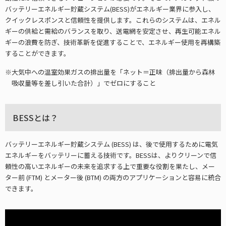
バッテリーエネルギー貯蔵システム(BESS)がエネルギー業界に参入し、
クイックレスポンスと信頼性を提供します。これらのシステムは、エネル
ギーの供給と需給のバランスを取り、送電網を安定させ、再生可能エネル
ギーの浪費を防ぎ、技術革新を促進することで、エネルギー使用を再構築
することができます。
大気中への温室効果ガスの排出量を「ネット＝正味（排出量から森林
吸収量等を差し引いた合計）」でゼロにすること
BESSとは？
バッテリーエネルギー貯蔵システム (BESS) は、後で使用するために電気
エネルギーをバッテリーに蓄える技術です。BESSは、よりクリーンで信
頼性の高いエネルギーの未来を追求する上で重要な役割を果たし、メー
ター前 (FTM) とメーター後 (BTM) の両方のアプリケーションと容易に統合
できます。