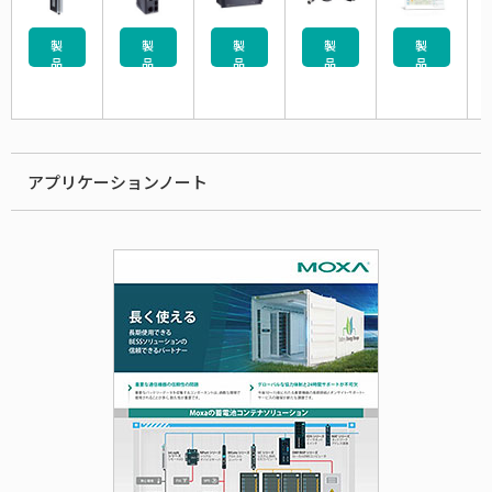
製
製
製
製
製
品
品
品
品
品
一
一
一
一
一
覧
覧
覧
覧
覧
アプリケーションノート