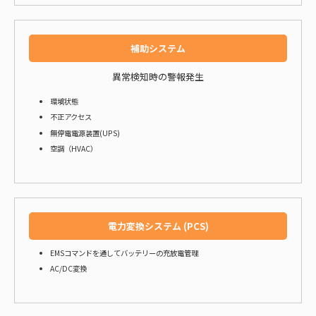
補助システム
異常検知時の警報発生
環境状態
不正アクセス
無停電電源装置(UPS)
空調（HVAC）
電力変換システム (PCS)
EMSコマンドを通してバッテリーの充放電管理
AC/DC変換