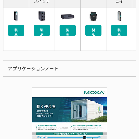
スイッチ
ェイ
製
製
製
製
製
品
品
品
品
品
一
一
一
一
一
覧
覧
覧
覧
覧
アプリケーションノート