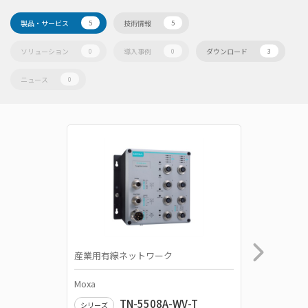
製品・サービス
技術情報
5
5
ソリューション
導入事例
ダウンロード
0
0
3
ニュース
0
産業用有線ネットワーク
産業用有
Moxa
Moxa
TN-5508A-WV-T
シリーズ
シリーズ