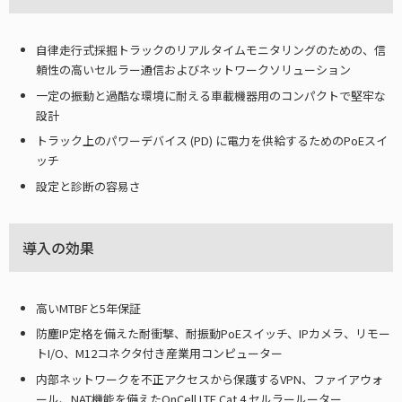
自律走行式採掘トラックのリアルタイムモニタリングのための、信
頼性の高いセルラー通信およびネットワークソリューション
一定の振動と過酷な環境に耐える車載機器用のコンパクトで堅牢な
設計
トラック上のパワーデバイス (PD) に電力を供給するためのPoEスイ
ッチ
設定と診断の容易さ
導入の効果
高いMTBFと5年保証
防塵IP定格を備えた耐衝撃、耐振動PoEスイッチ、IPカメラ、リモー
トI/O、M12コネクタ付き産業用コンピューター
内部ネットワークを不正アクセスから保護するVPN、ファイアウォ
ール、NAT機能を備えたOnCell LTE Cat 4 セルラールーター