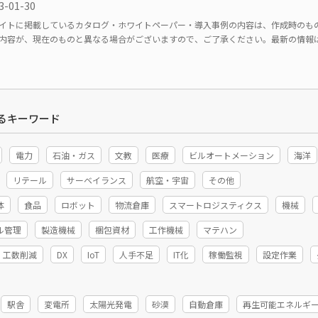
3-01-30
イトに掲載しているカタログ・ホワイトペーパー・導入事例の内容は、作成時のも
内容が、現在のものと異なる場合がございますので、ご了承ください。最新の情報
るキーワード
電力
石油・ガス
文教
医療
ビルオートメーション
海洋
リテール
サーベイランス
航空・宇宙
その他
体
食品
ロボット
物流倉庫
スマートロジスティクス
機械
ル管理
製造機械
梱包資材
工作機械
マテハン
工数削減
DX
IoT
人手不足
IT化
稼働監視
設定作業
駅舎
変電所
太陽光発電
砂漠
自動倉庫
再生可能エネルギ