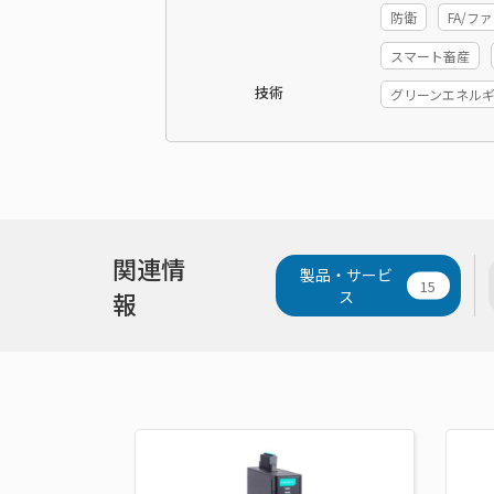
防衛
FA/
スマート畜産
技術
グリーンエネル
関連情
製品・サービ
15
報
ス