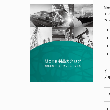
M
て
ベ
イ
デ