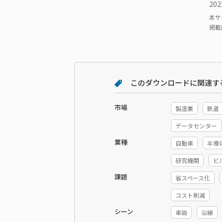
202
本サ
掲載
このダウンロードに関連す
市場
製造業
鉄道
データセンター
業種
自動車
半導
研究機関
ビ
課題
省スペース化
コスト削減
シーン
車両
沿線