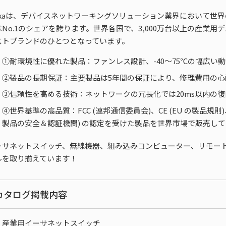
oxaは、デバイスネットワーキングソリューション業界において世
はNo.1のシェアを誇ります。世界各国で、3,000万台以上の産業
ストブランドのひとつとなっています。
①耐環境性に優れた製品：ファンレス設計、-40～75℃の幅広い動作
②製品の長期保証：主要製品は5年間の保証により、修理費用の
③信頼性を高める技術：ネットワークの冗長化では20ms以内の
④世界基準の高品質：FCC (連邦通信委員会)、CE (EU の製品規則)
製品の安全＆認証機関) の認定を受けた製品を世界市場で販売し
ーサネットスイッチ、無線機器、組み込みコンピューター、リモート I
ルを取り揃えています！
カタログ掲載内容
産業用イーサネットスイッチ