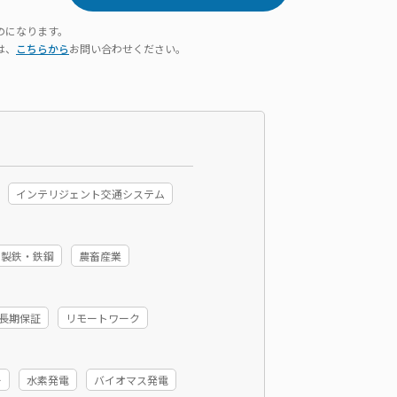
のになります。
は、
こちらから
お問い合わせください。
インテリジェント交通システム
製鉄・鉄鋼
農畜産業
長期保証
リモートワーク
ー
水素発電
バイオマス発電