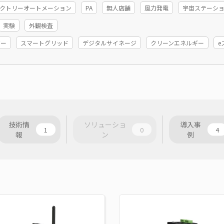
ファクトリーオートメーション
PA
無人店舗
風力発電
宇宙ステーシ
実験
外観検査
ギー
スマートグリッド
デジタルサイネージ
クリーンエネルギー
e
技術情
ソリューショ
導入事
1
0
4
報
ン
例