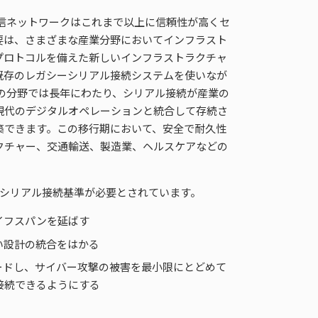
信ネットワークはこれまで以上に信頼性が高くセ
要は、さまざまな産業分野においてインフラスト
プロトコルを備えた新しいインフラストラクチャ
既存のレガシーシリアル接続システムを使いなが
の分野では長年にわたり、シリアル接続が産業の
現代のデジタルオペレーションと統合して存続さ
築できます。この移行期において、安全で耐久性
クチャー、交通輸送、製造業、ヘルスケアなどの
。
いシリアル接続基準が必要とされています。
イフスパンを延ばす
い設計の統合をはかる
ードし、サイバー攻撃の被害を最小限にとどめて
接続できるようにする