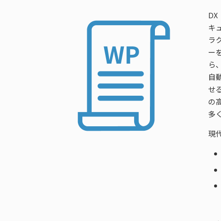
D
キ
ラ
ー
ら
自
せ
の
多
現