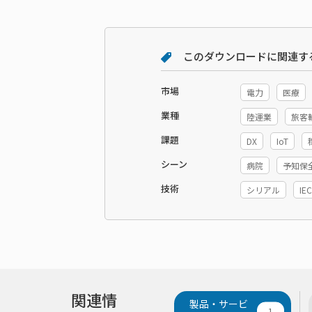
このダウンロードに関連す
市場
電力
医療
業種
陸運業
旅客
課題
DX
IoT
シーン
病院
予知保
技術
シリアル
IEC
関連情
製品・サービ
1