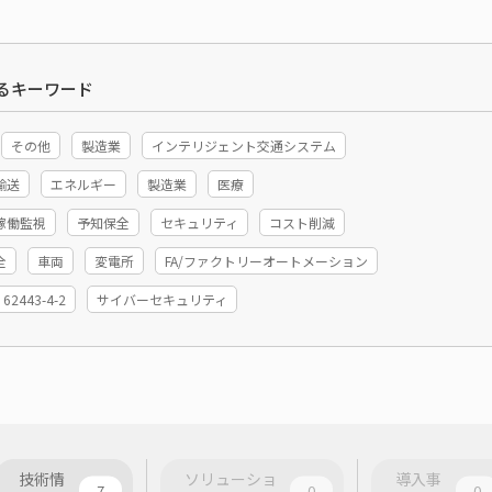
るキーワード
その他
製造業
インテリジェント交通システム
輸送
エネルギー
製造業
医療
稼働監視
予知保全
セキュリティ
コスト削減
全
車両
変電所
FA/ファクトリーオートメーション
 62443-4-2
サイバーセキュリティ
技術情
ソリューショ
導入事
7
0
0