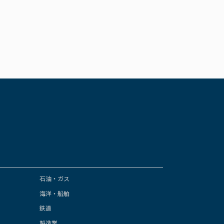
石油・ガス
海洋・船舶
鉄道
製造業