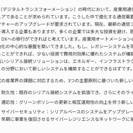
X（デジタルトランスフォーメーション）の時代において、産業用通
ュアであることが求められています。こうした中で進化する通信需
クチャーのアップグレードが要求されています。現在、最新の通信
を導入する企業もありますが、多くの企業では多大な投資を避け、
、DXへの移行ができればと考えています。産業用オートメーション
動化の中心的な基盤を築いてきました。もし、レガシーシステムを
ることができれば、少ない投資で費用対効果に優れたシステムが構
高いシリアル接続ソリューションは、エネルギー、インフラストラ
くの分野において新しいシステムを構築することができるはずです
代の産業界の課題に対応するため、3つの主要原則に基づいた新し
耐久性：既存のシリアル接続システムを拡張でき、さらにそのラ
適応性：グリーンポリシーの更新と相互運用性の向上を伴う新し
サイバーセキュリティ：シリアルベースのシステムをアップグレ
早期に事業を復旧させるサイバーレジリエンスなネットワークに