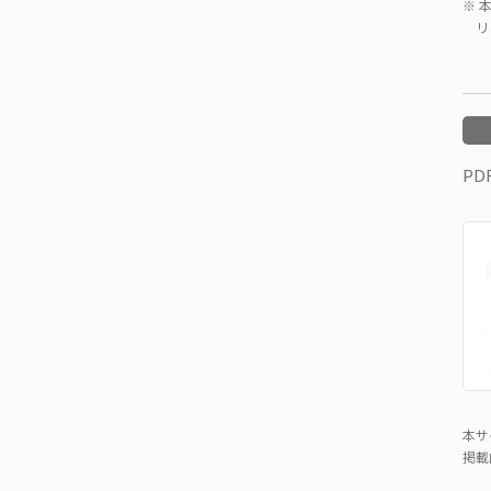
本
リ
PD
本サ
掲載