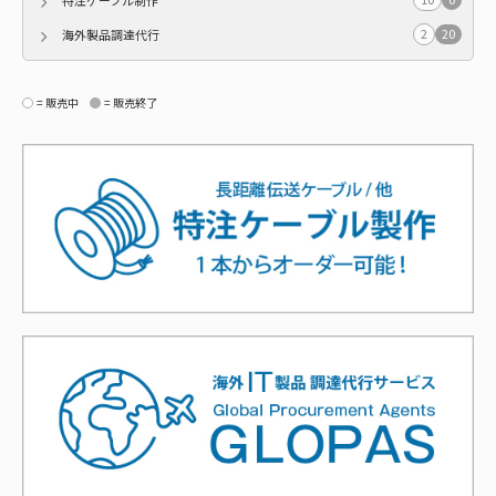
特注ケーブル制作
2
20
海外製品調達代行
= 販売中
= 販売終了