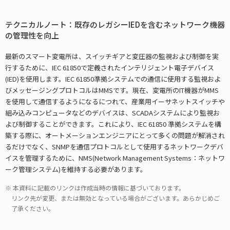
テクニカルノート：既存のレガシーIEDを含むネットワーク機器
の管理性を向上
最新のスマート変電所は、スイッチギアと変圧器の監視および制御を実
行するために、IEC 61850で定義されたインテリジェント電子デバイス
(IED)を使用します。IEC 61850準拠システムでの通信に使用する監視およ
びメッセージングプロトコルはMMSです。現在、変電所のIT機器がMMS
を使用して通信するようになるにつれて、産業用イーサネットスイッチや
組み込みコンピュータなどのデバイスは、SCADAシステムにより監視お
よび制御することができます。これにより、IEC 61850 準拠システムを構
築する際に、オートメーションエンジニアにとって多くの問題が解消され
るだけでなく、SNMPを通信プロトコルとして使用するネットワークデバ
イスを管理するために、NMS(Network Management Systems：ネットワ
ーク管理システム)を維持する必要があります。
本資料に記載のリンクは作成当時の情報に基づいております。
リンク先が変更、または無効となっている場合がございます。あらかじめご
了承ください。