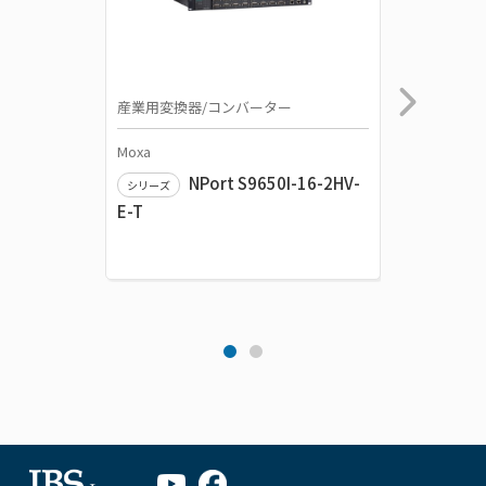
産業用変換器/コンバーター
産業用有
Moxa
Moxa
NPort S9650I-16-2HV-
シリーズ
シリーズ
E-T
4GSFP-