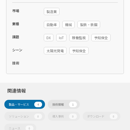
市場
製造業
業種
自動車
機械
製鉄・鉄鋼
課題
DX
IoT
稼働監視
予知保全
シーン
太陽光発電
予知保全
技術
関連情報
製品・サービス
技術情報
4
1
ソリューション
導入事例
ダウンロード
0
0
0
ニュース
0