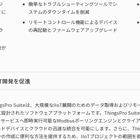
ジ
簡単なトラブルシューティングツールでシ
ぐに
ステムのダウンタイムを削減
リモートコントロール機能によるデバイス
ラ
の再起動とファームウェアアップグレード
発が
IoT開発を促進
hingsPro Suiteは、大規模なIIoT展開のためのデータ取得お
計されたソフトウェアプラットフォームです。ThingsPro Suiteは、Ama
ウドサービスへ即時実行可能なModbusポーリングエンジンとクラ
ドデバイスとクラウドの迅速な統合を可能にします。さらに、Thing
の作成に便利な方法を提供するため、IIoTプロジェクトの範囲を