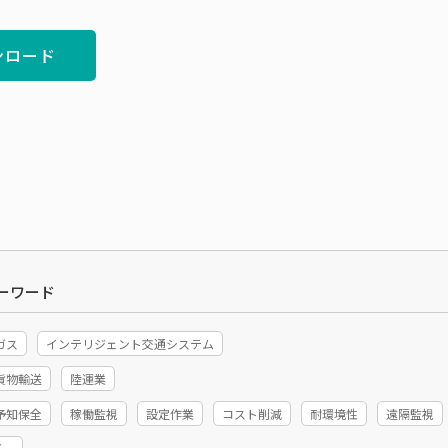
ンロード
ーワード
ガス
インテリジェント交通システム
貨物輸送
陸運業
予知保全
稼働監視
設定作業
コスト削減
耐環境性
遠隔監視