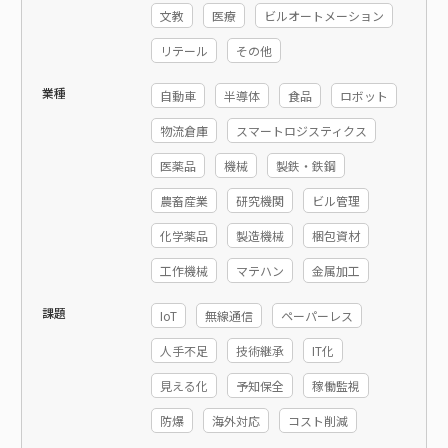
文教
医療
ビルオートメーション
リテール
その他
業種
自動車
半導体
食品
ロボット
物流倉庫
スマートロジスティクス
医薬品
機械
製鉄・鉄鋼
農畜産業
研究機関
ビル管理
化学薬品
製造機械
梱包資材
工作機械
マテハン
金属加工
課題
IoT
無線通信
ペーパーレス
人手不足
技術継承
IT化
見える化
予知保全
稼働監視
防爆
海外対応
コスト削減