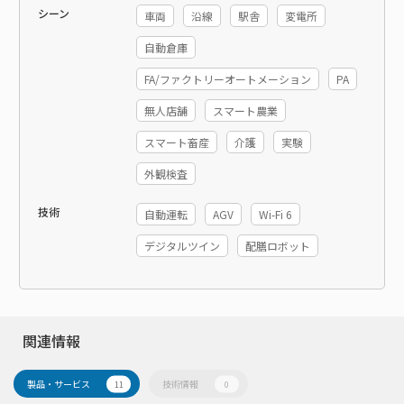
シーン
車両
沿線
駅舎
変電所
自動倉庫
FA/ファクトリーオートメーション
PA
無人店舗
スマート農業
スマート畜産
介護
実験
外観検査
技術
自動運転
AGV
Wi-Fi 6
デジタルツイン
配膳ロボット
関連情報
製品・サービス
技術情報
11
0