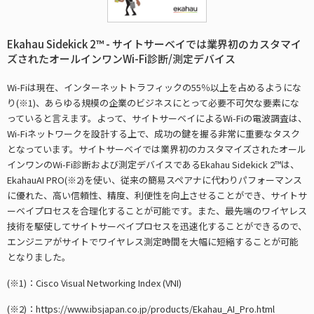
Ekahau Sidekick 2™ - サイトサーベイでは業界初のカスタマイ
ズされたオールインワンWi-Fi診断/測定デバイス
Wi-Fiは現在、インターネットトラフィックの55％以上を占めるようにな
り(※1)、あらゆる規模の企業のビジネスにとって必要不可欠な要素にな
っていると言えます。よって、サイトサーベイによるWi-Fiの電波調査は、
Wi-Fiネットワークを設計する上で、成功の鍵を握る非常に重要なタスク
となっています。サイトサーベイでは業界初のカスタマイズされたオール
インワンのWi-Fi診断および測定デバイスであるEkahau Sidekick 2™は、
EkahauAI PRO(※2)を使い、従来の簡易スペアナに代わりパフォーマンス
に優れた、高い信頼性、精度、利便性を向上させることができ、サイトサ
ーベイプロセスを合理化することが可能です。また、最先端のワイヤレス
技術を駆使してサイトサーベイプロセスを迅速化することができるので、
エンジニアがサイトでワイヤレス測定時間を大幅に短縮することが可能
となりました。
(※1)：Cisco Visual Networking Index (VNI)
(※2)：https://www.ibsjapan.co.jp/products/Ekahau_AI_Pro.html