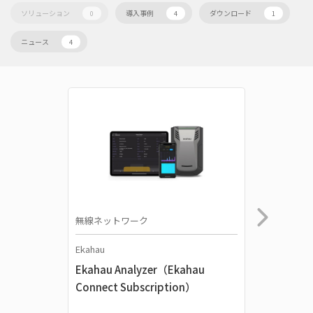
ソリューション
導入事例
ダウンロード
0
4
1
ニュース
4
無線ネットワーク
ソフトウ
Ekahau
Ekahau
Ekahau Analyzer（Ekahau
Ekahau
Connect Subscription）
Connect