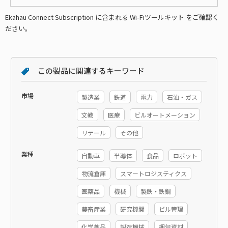
Ekahau Connect Subscription に含まれる Wi-Fiツールキット をご確認く
ださい。
この製品に関連するキーワード
市場
製造業
鉄道
電力
石油・ガス
文教
医療
ビルオートメーション
リテール
その他
業種
自動車
半導体
食品
ロボット
物流倉庫
スマートロジスティクス
医薬品
機械
製鉄・鉄鋼
農畜産業
研究機関
ビル管理
化学薬品
製造機械
梱包資材