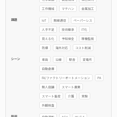
工作機械
マテハン
金属加工
課題
IoT
無線通信
ペーパーレス
人手不足
技術継承
IT化
見える化
予知保全
稼働監視
防爆
海外対応
コスト削減
シーン
車両
沿線
駅舎
変電所
自動倉庫
FA/ファクトリーオートメーション
PA
無人店舗
スマート農業
スマート畜産
介護
実験
外観検査
技術
自動運転
AGV
Wi-Fi 6