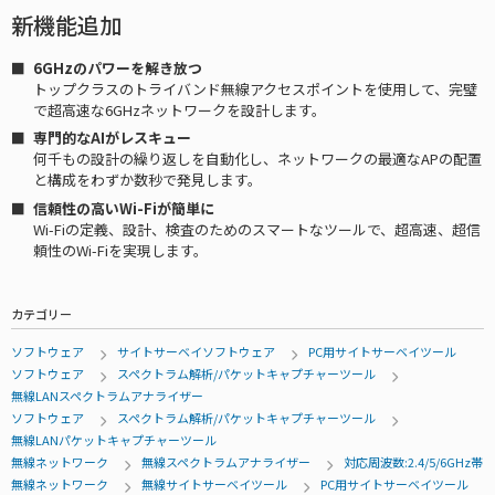
新機能追加
6GHzのパワーを解き放つ
トップクラスのトライバンド無線アクセスポイントを使用して、完璧
で超高速な6GHzネットワークを設計します。
専門的なAIがレスキュー
何千もの設計の繰り返しを自動化し、ネットワークの最適なAPの配置
と構成をわずか数秒で発見します。
信頼性の高いWi-Fiが簡単に
Wi-Fiの定義、設計、検査のためのスマートなツールで、超高速、超信
頼性のWi-Fiを実現します。
カテゴリー
ソフトウェア
サイトサーベイソフトウェア
PC用サイトサーベイツール
ソフトウェア
スペクトラム解析/パケットキャプチャーツール
無線LANスペクトラムアナライザー
ソフトウェア
スペクトラム解析/パケットキャプチャーツール
無線LANパケットキャプチャーツール
無線ネットワーク
無線スペクトラムアナライザー
対応周波数:2.4/5/6GHz帯
無線ネットワーク
無線サイトサーベイツール
PC用サイトサーベイツール