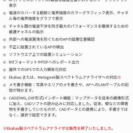
表示
電波のカバーする範囲と電界強度のカラーグラフィック表示、チャネ
ル毎の電界強度をグラフで表示
チャネル間の電波干渉を防ぎ最大のパフォーマンスを確保するための
最適チャネルの指示
外部への電波漏洩を防ぐためのAPの設置位置確認
不正に設置されているAPの検出
ソフトウエア上での設置シミュレーション
RtfフォーマットやPDFへのレポート出力
屋外でのGPSでの入力簡易化対応
Ekahau または、Metageek製スペクトラムアナライザへの対応
※
メモ書き機能：写真やエリアのメモ書きや、APへのLANケーブルの記
録が残せます。
CAD(DWG, DXF形式)インポート機能：マップデータを従来の画像形式
に加え、CADソフトの読み込みに対応しました。従来、壁などの障害
物を手書きしていたものが、CADデータとの連携により、手書きでは
なく、選択で設定できます。
Ekahau製スペクトラムアナライザは販売を終了いたしました。