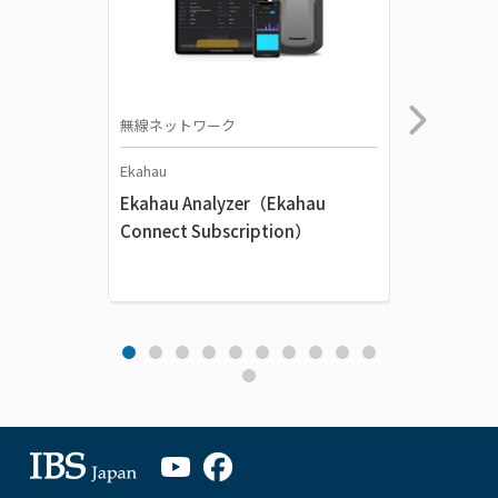
無線ネットワーク
無線ネッ
Ekahau
Ekahau
Ekahau Analyzer（Ekahau
Sidekic
Connect Subscription）