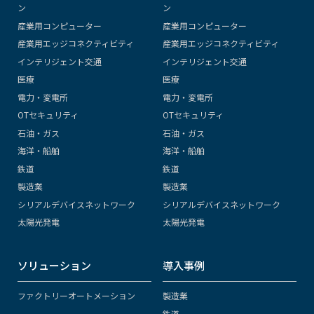
ン
ン
産業用コンピューター
産業用コンピューター
産業用エッジコネクティビティ
産業用エッジコネクティビティ
インテリジェント交通
インテリジェント交通
医療
医療
電力・変電所
電力・変電所
OTセキュリティ
OTセキュリティ
石油・ガス
石油・ガス
海洋・船舶
海洋・船舶
鉄道
鉄道
製造業
製造業
シリアルデバイスネットワーク
シリアルデバイスネットワーク
太陽光発電
太陽光発電
ソリューション
導入事例
ファクトリーオートメーション
製造業
鉄道