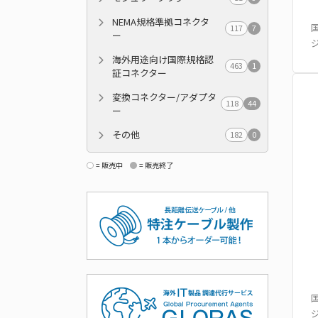
NEMA規格準拠コネクタ
国
117
7
ー
海外用途向け国際規格認
463
1
証コネクター
変換コネクター/アダプタ
118
44
ー
その他
182
0
= 販売中
= 販売終了
国