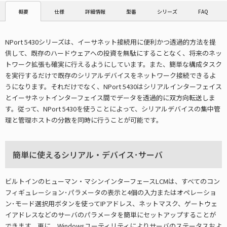
仕様
詳細情報
型番
シリーズ
FAQ
概要
NPort 5430シリーズは、イーサネット接続用に便利かつ透過的方法を提
供して、既存のハードウェアへの投資を無駄にすることなく、将来のネッ
トワーク拡張も確実に行えるようにしています。また、簡単な構成タスク
を実行するだけで既存のシリアルデバイスをネットワーク接続できるよ
うになります。それだけでなく、NPort 5430はシリアルインターフェイス
とイーサネットインターフェイス間でデータを透過的に双方向転送しま
す。従って、NPort 5430を使うことによって、シリアルデバイスの集中管
理と管理ホストの分散を同時に行うことが可能です。
簡単に使えるシリアル・デバイス･サーバ
ビルトインのヒューマン・マシンインターフェースLCMは、すべてのコン
フィギュレーション･パラメータの表示と4個の入力またはオペレーショ
ン･モード選択用ボタンを使ってIPアドレス、ネットマスク、ゲートウェ
イアドレスなどのサーバのパラメータを簡単にセットアップすることが
できます。更に、Windowsユーティリティによりサーバのステータスおよ