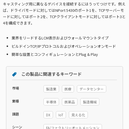
キャスティング用に異なるデバイスを接続するにはうってつけです。例え
ば、ドライバモードに対してはNPort 5430のポート1を、TCPサーバーモ
ードに対してはポート2を、TCPクライアントモードに対してはポート3と
4を構成できます。
業界をリードするLCM表示およびウォールマウントタイプ
ビルドインTCP/IPプロトコルおよびオペレーションオンモード
簡単な設置とコンフィギュレーションとPlug & Play
この製品に関連するキーワード
市場
製造業
医療
データセンター
業種
半導体
医薬品
製造機械
課題
DX
IoT
見える化
シーン
FA/ファクトリーオートメーション