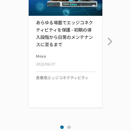
あらゆる場面でエッジコネク
ネッ
ティビティを保護 - 初期の導
ら死
入段階から日常のメンテナン
スに至るまで
Moxa
Moxa
2022/06/27
2021/0
産業用エッジコネクティビティ
OTセ
ークソ
ピュー
ティビ