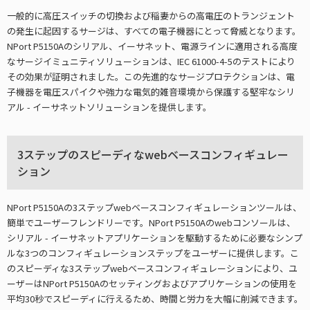
一般的に高圧スイッチの切換および稲妻からの高電圧のトランジェント
の発生に起因するサージは、すべての電子機器にとって脅威となります。
NPort P5150Aのシリアル、イーサネット、電源ラインに適用される高度
なサージイミュニティソリューションは、IEC 61000-4-5のテストにより
その効果が証明されました。この先進的なサージプロテクションは、電
子機器を電圧スパイクや強力な電気的雑音環境から保護する堅牢なシリ
アル - イーサネットソリューションを提供します。
3ステップのスピーディなwebベースコンフィギュレー
ション
NPort P5150Aの3ステップwebベースコンフィギュレーションツールは、
簡単でユーザーフレンドリーです。NPort P5150Aのwebコンソールは、
シリアル - イーサネットアプリケーションを駆動するために必要なシンプ
ルな3つのコンフィギュレーションステップをユーザーに提供します。こ
のスピーディな3ステップwebベースコンフィギュレーションにより、ユ
ーザーはNPort P5150Aのセッティングおよびアプリケーションの使用を
平均30秒でスピーディに行えるため、時間と労力を大幅に削減できます。