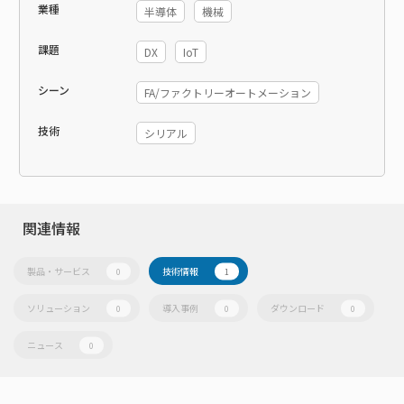
業種
半導体
機械
課題
DX
IoT
シーン
FA/ファクトリーオートメーション
技術
シリアル
関連情報
製品・サービス
技術情報
0
1
ソリューション
導入事例
ダウンロード
0
0
0
ニュース
0