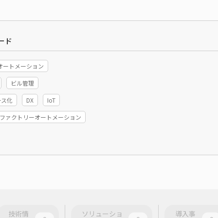
ード
オートメーション
ビル管理
ース化
DX
IoT
A/ファクトリーオートメーション
技術情
ソリューショ
導入事