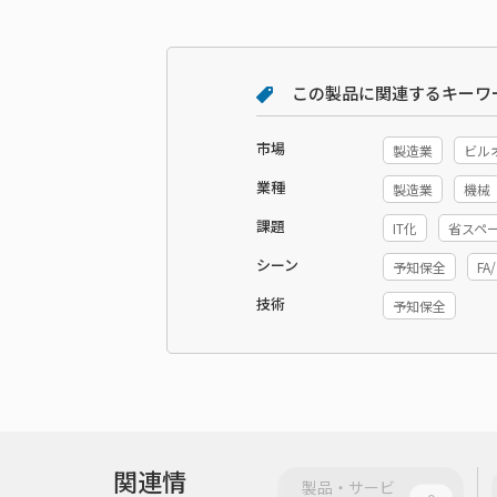
この製品に関連するキーワ
市場
製造業
ビル
業種
製造業
機械
課題
IT化
省スペ
シーン
予知保全
F
技術
予知保全
関連情
製品・サービ