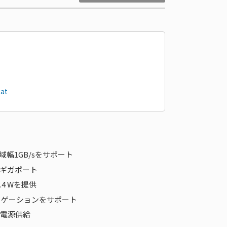
at
総帯域幅1GB/sをサポート
立したギガポート
.4 Wを提供
リゲーションをサポート
要で電源供給