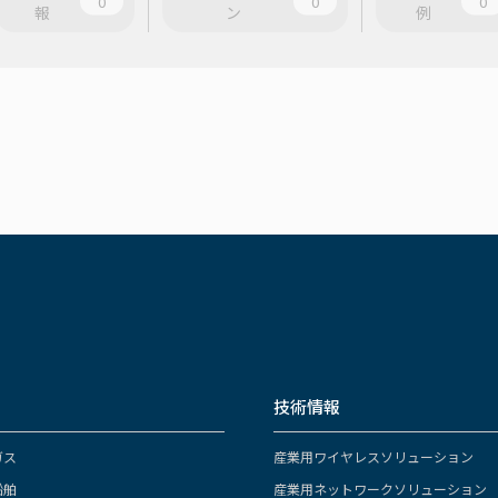
0
0
0
報
ン
例
技術情報
ガス
産業用ワイヤレスソリューション
船舶
産業用ネットワークソリューション