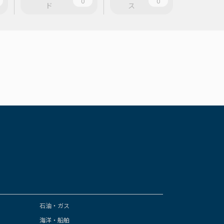
0
0
ド
ス
石油・ガス
海洋・船舶