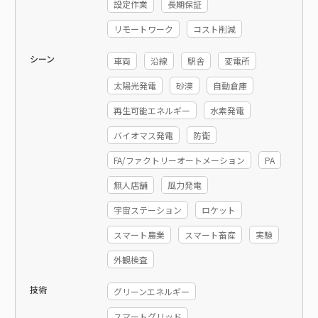
設定作業
長期保証
リモートワーク
コスト削減
シーン
車両
沿線
駅舎
変電所
太陽光発電
砂漠
自動倉庫
再生可能エネルギー
水素発電
バイオマス発電
防衛
FA/ファクトリーオートメーション
PA
無人店舗
風力発電
宇宙ステーション
ロケット
スマート農業
スマート畜産
実験
外観検査
技術
グリーンエネルギー
スマートグリッド