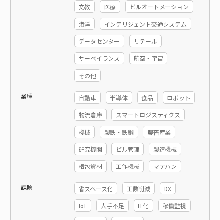
文教
医療
ビルオートメーション
海洋
インテリジェント交通システム
データセンター
リテール
サーベイランス
航空・宇宙
その他
業種
自動車
半導体
食品
ロボット
物流倉庫
スマートロジスティクス
機械
製鉄・鉄鋼
農畜産業
研究機関
ビル管理
製造機械
梱包資材
工作機械
マテハン
課題
省スペース化
工数削減
DX
IoT
人手不足
IT化
稼働監視