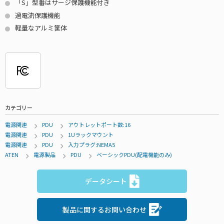
「S」型番はサージ保護機能付き
過電流保護機能
軽量なアルミ筐体
カテゴリー
電源関連
PDU
アウトレットポート数:16
電源関連
PDU
1Uラックマウント
電源関連
PDU
入力プラグ:NEMA5
ATEN
電源製品
PDU
ベーシックPDU(配電機能のみ)
データシート
製品に関するお問い合わせ