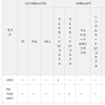
10/100BaseT(X)
100BaseFX
シ
マ
マ
ン
ル
ル
グ
チ
チ
モデ
マル
ル
モ
モ
ル
チモ
モ
ー
ー
ード
ー
TP
PoE
M12
ド
ド
MTRJ
ド
SC
ST
コネ
SC
コ
コ
クタ
コ
ネ
ネ
ネ
ク
ク
ク
タ
タ
タ
1MSC
－
－
－
1
－
－
－
PM-
7500-
－
－
－
－
1
－
－
1MST