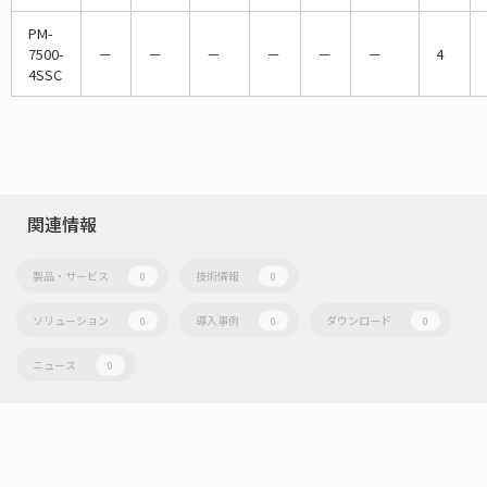
PM-
7500-
－
－
－
－
－
－
4
4SSC
関連情報
製品・サービス
技術情報
0
0
ソリューション
導入事例
ダウンロード
0
0
0
ニュース
0