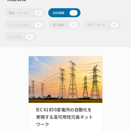
製品・サービス
技術情報
0
1
ソリューション
導入事例
ダウンロード
0
0
0
ニュース
0
IEC 61850変電所の自動化を
実現する高可用性冗長ネット
ワーク