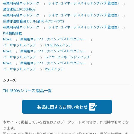
産業用有線ネットワーク
レイヤー2 マネージドスイッチングハブ(管理型)
通信速度:10/100Mbps
産業用有線ネットワーク
レイヤー2 マネージドスイッチングハブ(管理型)
広動作温度範囲モデル(最大:-40℃～75℃)
産業用有線ネットワーク
レイヤー2 マネージドスイッチングハブ(管理型)
PoE機能搭載
Moxa
産業用ネットワークインフラストラクチャー
イーサネットスイッチ
EN 50155スイッチ
Moxa
産業用ネットワークインフラストラクチャー
イーサネットスイッチ
レイヤー2 マネージドスイッチ
Moxa
産業用ネットワークインフラストラクチャー
イーサネットスイッチ
PoEスイッチ
シリーズ
TN-4500Aシリーズ 製品一覧
製品に関するお問い合わせ
本サイトに掲載している画像およびデータシートの内容は、作成時のものにな
ります。
現在のものと異なる場合がございますのでご了承ください。最新の情報は、お