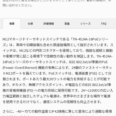
問い合わせください。
仕様
詳細情報
型番
シリーズ
FAQ
概要
M12マネージドイーサネットスイッチである「TN-4524A-16PoEシリー
ズ」は、車両や沿線設備も含めた鉄道設備用として設計されています。ス
イッチは、M12などの円形コネクターを使用しており、強固な接続と振動
や衝撃が常に起こる環境下で信頼性の高い動作を保証します。TN-4524A-
16PoEシリーズのイーサネットスイッチは、IEEE 802.3at/af準拠のPoE
(Power-OverEthernet) 機能の有無によらず、24個のファストイーサネッ
トM12ポートを備えています。PoEスイッチは、電源装置 (PSE) として分
類されます。ポートあたり最大30ワットの電力を供給することが可能で
あり、IPカメラ、無線アクセスポイント、IP電話などのIEEE 802.3at/af準
拠の受電側機器 (PD) への電力供給に使用可能です。24～110VDCの広い入
力電圧範囲と独立したデュアル電源は、世界中のさまざまな場所で電源
を使用できるだけでなく、通信システムの信頼性も向上させます。
さらに、-40～75℃の動作温度とIP42規格に準じた筐体により過酷な環境