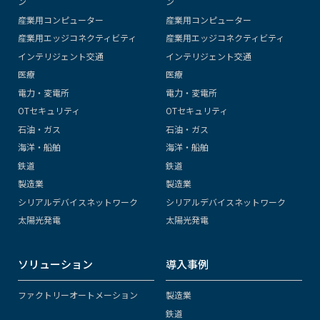
ン
ン
産業用コンピューター
産業用コンピューター
産業用エッジコネクティビティ
産業用エッジコネクティビティ
インテリジェント交通
インテリジェント交通
医療
医療
電力・変電所
電力・変電所
OTセキュリティ
OTセキュリティ
石油・ガス
石油・ガス
海洋・船舶
海洋・船舶
鉄道
鉄道
製造業
製造業
シリアルデバイスネットワーク
シリアルデバイスネットワーク
太陽光発電
太陽光発電
ソリューション
導入事例
ファクトリーオートメーション
製造業
鉄道