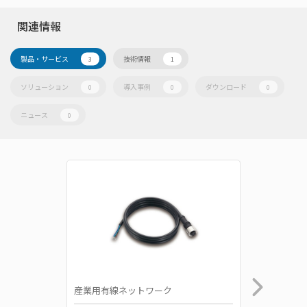
関連情報
製品・サービス
技術情報
3
1
ソリューション
導入事例
ダウンロード
0
0
0
ニュース
0
産業用有線ネットワーク
無線ネッ