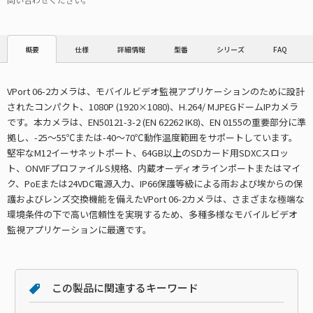
仕様
詳細情報
型番
シリーズ
FAQ
概要
VPort 06-2カメラは、モバイルビデオ監視アプリケーションのために設計
されたコンパクト、1080P (1920×1080)、H.264/ MJPEGドームIPカメラ
です。本カメラは、EN50121-3-2 (EN 62262 IK8)、EN 0155の重要部分に準
拠し、-25〜55℃または-40〜70℃動作温度範囲をサポートしています。
堅牢なM12イーサネットポート、64GB以上のSDカード用SDXCスロッ
ト、ONVIFプロファイルS規格、内蔵オーディオラインポートまたはマイ
ク、PoEまたは24VDC電源入力、IP66保護等級による雨および埃からの保
護およびレンズ交換機能を備えたVPort 06-2カメラは、さまざまな極端な
環境条件の下で高い信頼性を実現するため、多種多様なモバイルビデオ
監視アプリケーションに最適です。
この製品に関連するキーワード